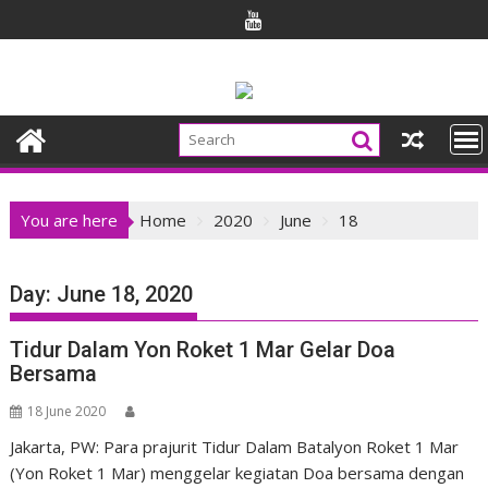
Skip
to
content
You are here
Home
2020
June
18
Day:
June 18, 2020
Tidur Dalam Yon Roket 1 Mar Gelar Doa
Bersama
18 June 2020
Jakarta, PW: Para prajurit Tidur Dalam Batalyon Roket 1 Mar
(Yon Roket 1 Mar) menggelar kegiatan Doa bersama dengan