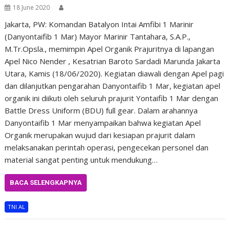
18 June 2020
Jakarta, PW: Komandan Batalyon Intai Amfibi 1 Marinir
(Danyontaifib 1 Mar) Mayor Marinir Tantahara, S.A.P.,
M.Tr.Opsla., memimpin Apel Organik Prajuritnya di lapangan
Apel Nico Nender , Kesatrian Baroto Sardadi Marunda Jakarta
Utara, Kamis (18/06/2020). Kegiatan diawali dengan Apel pagi
dan dilanjutkan pengarahan Danyontaifib 1 Mar, kegiatan apel
organik ini diikuti oleh seluruh prajurit Yontaifib 1 Mar dengan
Battle Dress Uniform (BDU) full gear. Dalam arahannya
Danyontaifib 1 Mar menyampaikan bahwa kegiatan Apel
Organik merupakan wujud dari kesiapan prajurit dalam
melaksanakan perintah operasi, pengecekan personel dan
material sangat penting untuk mendukung…
BACA SELENGKAPNYA
TNI AL