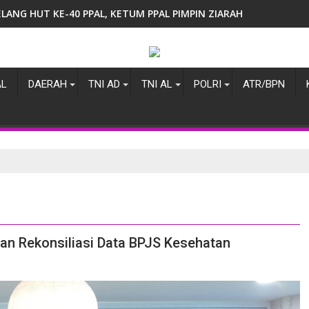
radisi Pisah Sambut Dandenma Pasmar 1
AL
DAERAH
TNI AD
TNI AL
POLRI
ATR/BPN
ran Rekonsiliasi Data BPJS Kesehatan