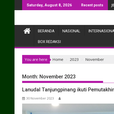
Skip
T
Saturday, August 8, 2026
Recent posts
to
content
BERANDA
NASIONAL
INTERNASION
BOX REDAKSI
You are here
Home
2023
November
Month:
November 2023
Lanudal Tanjungpinang ikuti Pemutakhi
30 November 2023