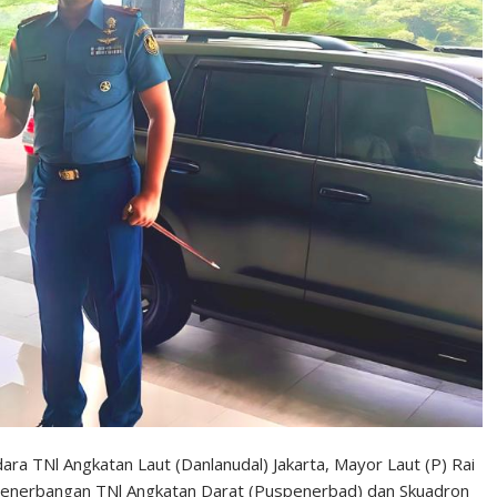
a TNl Angkatan Laut (Danlanudal) Jakarta, Mayor Laut (P) Rai
 Penerbangan TNl Angkatan Darat (Puspenerbad) dan Skuadron