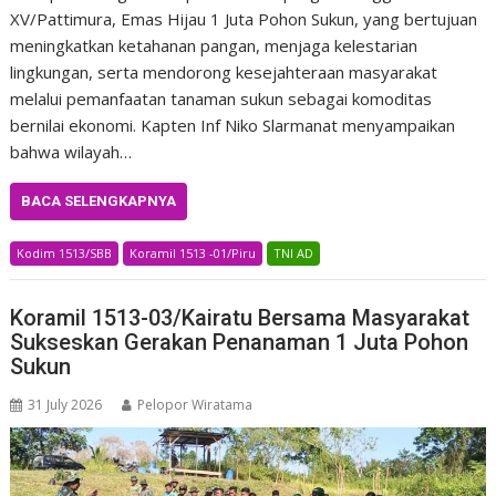
XV/Pattimura, Emas Hijau 1 Juta Pohon Sukun, yang bertujuan
meningkatkan ketahanan pangan, menjaga kelestarian
lingkungan, serta mendorong kesejahteraan masyarakat
melalui pemanfaatan tanaman sukun sebagai komoditas
bernilai ekonomi. Kapten Inf Niko Slarmanat menyampaikan
bahwa wilayah…
BACA SELENGKAPNYA
Kodim 1513/SBB
Koramil 1513 -01/Piru
TNI AD
Koramil 1513-03/Kairatu Bersama Masyarakat
Sukseskan Gerakan Penanaman 1 Juta Pohon
Sukun
31 July 2026
Pelopor Wiratama