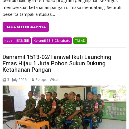
bentuk dukungan terhadap program penghijauan sekaligus
memperkuat ketahanan pangan di masa mendatang. Seluruh
peserta tampak antusias…
BACA SELENGKAPNYA
Kodim 1513/SBB
Koramil 1513-03/Kairatu
TNI AD
Danramil 1513-02/Taniwel Ikuti Launching
Emas Hijau 1 Juta Pohon Sukun Dukung
Ketahanan Pangan
31 July 2026
Pelopor Wiratama