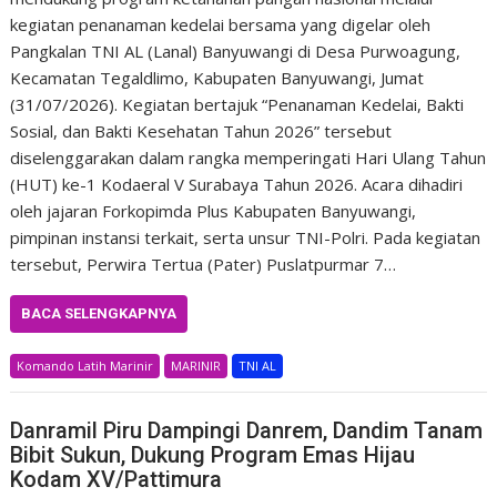
kegiatan penanaman kedelai bersama yang digelar oleh
Pangkalan TNI AL (Lanal) Banyuwangi di Desa Purwoagung,
Kecamatan Tegaldlimo, Kabupaten Banyuwangi, Jumat
(31/07/2026). Kegiatan bertajuk “Penanaman Kedelai, Bakti
Sosial, dan Bakti Kesehatan Tahun 2026” tersebut
diselenggarakan dalam rangka memperingati Hari Ulang Tahun
(HUT) ke-1 Kodaeral V Surabaya Tahun 2026. Acara dihadiri
oleh jajaran Forkopimda Plus Kabupaten Banyuwangi,
pimpinan instansi terkait, serta unsur TNI-Polri. Pada kegiatan
tersebut, Perwira Tertua (Pater) Puslatpurmar 7…
BACA SELENGKAPNYA
Komando Latih Marinir
MARINIR
TNI AL
Danramil Piru Dampingi Danrem, Dandim Tanam
Bibit Sukun, Dukung Program Emas Hijau
Kodam XV/Pattimura