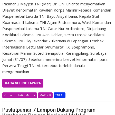
Pasmar 2 Mayjen TNI (Mar) Dr. Oni Junianto menyematkan
Brevet Kehormatan Kavaleri Korps Marinir kepada Komandan
Puspenerbal Laksda TNI Bayu Alisyahbana, Kepala Staf
Koarmada II Laksma TNI Agam Endrasmoro, Wakil Komandan
Puspenerbal Laksma TNI Catur Nur Ardiantoro, Dirjianbang
Kodiklatal Laksma TNI Alan Dahlan, serta Dirdok Kodiklatal
Laksma TNI Oky Iskandar Zulkarnain di Lapangan Tembak
Internasional Lettu Mar (Anumerta) FX. Soepramono,
Kesatrian Marinir Sutedi Senaputra, Karangpilang, Surabaya,
Jumat (31/07). Sebelum menerima brevet kehormatan, para
Perwira Tinggi TNI AL tersebut terlebih dahulu
mengemudikan…
BACA SELENGKAPNYA
Komando Latih Marinir
MARINIR
TNI AL
Puslatpumar 7 Lampon Dukung Program