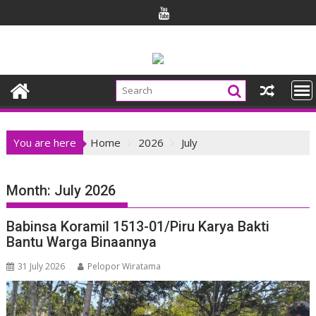
Skip
to
content
You are here
Home
2026
July
Month:
July 2026
Babinsa Koramil 1513-01/Piru Karya Bakti
Bantu Warga Binaannya
31 July 2026
Pelopor Wiratama