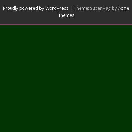
Proudly powered by WordPress
|
Theme: SuperMag by
Acme
Themes