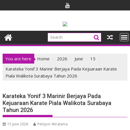
Skip
to
content
You are here
Home
2026
June
15
Karateka Yonif 3 Marinir Berjaya Pada Kejuaraan Karate
Piala Walikota Surabaya Tahun 2026
Karateka Yonif 3 Marinir Berjaya Pada
Kejuaraan Karate Piala Walikota Surabaya
Tahun 2026
15 June 2026
Pelopor Wiratama