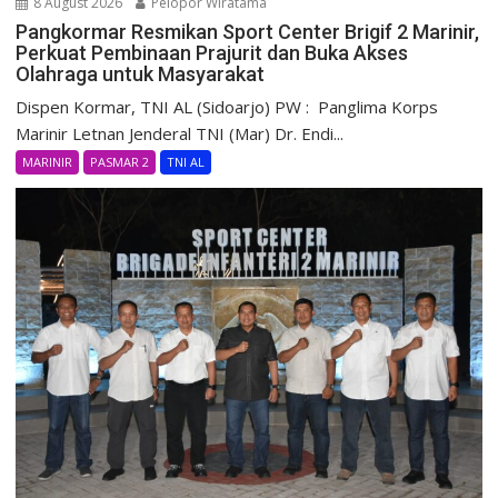
8 August 2026
Pelopor Wiratama
Pangkormar Resmikan Sport Center Brigif 2 Marinir,
Perkuat Pembinaan Prajurit dan Buka Akses
Olahraga untuk Masyarakat
Dispen Kormar, TNI AL (Sidoarjo) PW : Panglima Korps
Marinir Letnan Jenderal TNI (Mar) Dr. Endi...
MARINIR
PASMAR 2
TNI AL