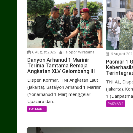
6 August 2026
Pelopor Wiratama
6 August 202
Danyon Arhanud 1 Marinir
Pasmar 1 G
Terima Tamtama Remaja
Keberhasil
Angkatan XLV Gelombang III
Terintegras
Dispen Kormar, TNI Angkatan Laut
TNI AL, Disp
(Jakarta). Batalyon Arhanud 1 Marinir
(Jakarta). K
(Yonarhanud 1 Mar) menggelar
1 (Danpasmar
Upacara dan...
PASMAR 1
PASMAR 1