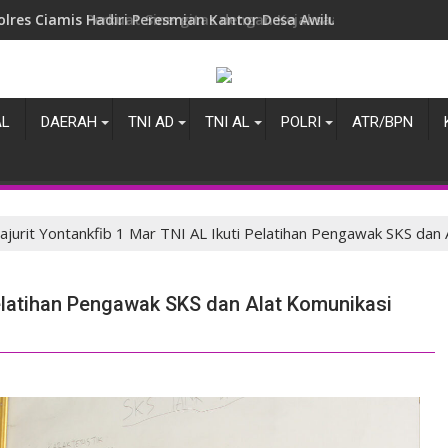
olres Ciamis Perkuat Sinergitas dengan Kejaksaan Negeri, Ba
AL
DAERAH
TNI AD
TNI AL
POLRI
ATR/BPN
ajurit Yontankfib 1 Mar TNI AL Ikuti Pelatihan Pengawak SKS dan
 Pelatihan Pengawak SKS dan Alat Komunikasi