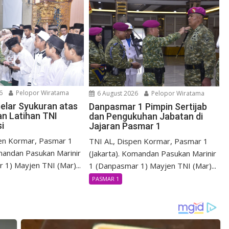
6
Pelopor Wiratama
6 August 2026
Pelopor Wiratama
elar Syukuran atas
Danpasmar 1 Pimpin Sertijab
an Latihan TNI
dan Pengukuhan Jabatan di
i
Jajaran Pasmar 1
en Kormar, Pasmar 1
TNI AL, Dispen Kormar, Pasmar 1
omandan Pasukan Marinir
(Jakarta). Komandan Pasukan Marinir
 1) Mayjen TNI (Mar)...
1 (Danpasmar 1) Mayjen TNI (Mar)...
PASMAR 1