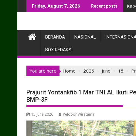
Skip
Kap
Friday, August 7, 2026
Recent posts
to
content
BERANDA
NASIONAL
INTERNASION
BOX REDAKSI
You are here
Home
2026
June
15
Pr
Prajurit Yontankfib 1 Mar TNI AL Ikuti
BMP-3F
15 June 2026
Pelopor Wiratama