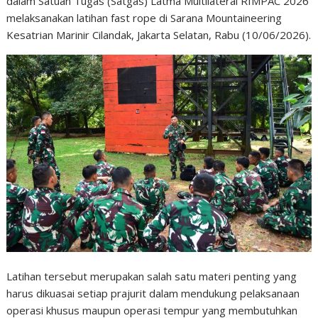
dalam Satuan Tugas (Satgas) Latma Multilateral RIMPAC 2026
melaksanakan latihan fast rope di Sarana Mountaineering
Kesatrian Marinir Cilandak, Jakarta Selatan, Rabu (10/06/2026).
Latihan tersebut merupakan salah satu materi penting yang
harus dikuasai setiap prajurit dalam mendukung pelaksanaan
operasi khusus maupun operasi tempur yang membutuhkan