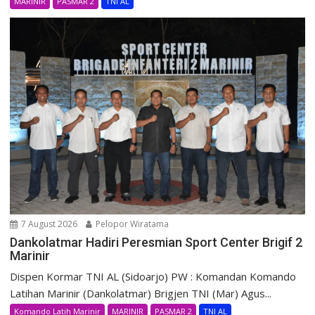
MARINIR
PASMAR 2
TNI AL
7 August 2026
Pelopor Wiratama
Dankolatmar Hadiri Peresmian Sport Center Brigif 2
Marinir
Dispen Kormar TNI AL (Sidoarjo) PW : Komandan Komando
Latihan Marinir (Dankolatmar) Brigjen TNI (Mar) Agus...
Komando Latih Marinir
MARINIR
PASMAR 2
TNI AL