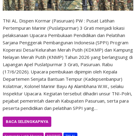
TNI AL. Dispen Kormar (Pasuruan) PW : Pusat Latihan
Pertempuran Marinir (Puslatpurmar) 3 Grati menjadi lokasi
pelaksanaan Upacara Pembukaan Pendidikan dan Pelatihan
Sarjana Penggerak Pembangunan Indonesia (SPPI) Program
Koperasi Desa/Kelurahan Merah Putih (KDKMP) dan Kampung
Nelayan Merah Putih (KNMP) Tahun 2026 yang berlangsung di
Lapangan Apel Puslatpurmar 3 Grati, Pasuruan. Rabu
(17/6/2026). Upacara pembukaan dipimpin oleh Kepala
Departemen Senjata Bantuan Tempur (Kadepsenbanpur)
Kolatmar, Kolonel Marinir Bayu Aji Alambhana W.W., selaku
Inspektur Upacara. Kegiatan tersebut dihadiri unsur TNI-Polri,
pejabat pemerintah daerah Kabupaten Pasuruan, serta para
peserta pendidikan dan pelatihan SPPI yang…
BACA SELENGKAPNYA
Komando Latih Marinir
MARINIR
TNI AL