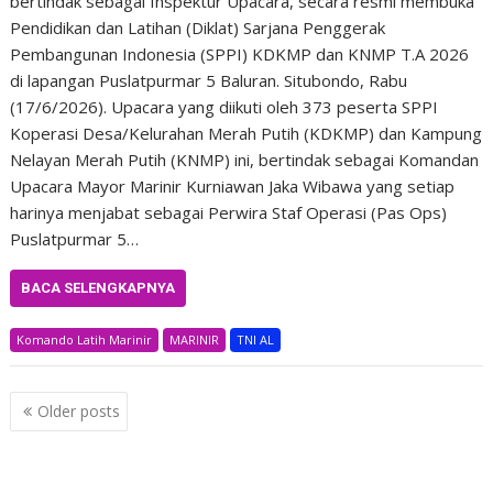
bertindak sebagai Inspektur Upacara, secara resmi membuka
Pendidikan dan Latihan (Diklat) Sarjana Penggerak
Pembangunan Indonesia (SPPI) KDKMP dan KNMP T.A 2026
di lapangan Puslatpurmar 5 Baluran. Situbondo, Rabu
(17/6/2026). Upacara yang diikuti oleh 373 peserta SPPI
Koperasi Desa/Kelurahan Merah Putih (KDKMP) dan Kampung
Nelayan Merah Putih (KNMP) ini, bertindak sebagai Komandan
Upacara Mayor Marinir Kurniawan Jaka Wibawa yang setiap
harinya menjabat sebagai Perwira Staf Operasi (Pas Ops)
Puslatpurmar 5…
BACA SELENGKAPNYA
Komando Latih Marinir
MARINIR
TNI AL
Posts
Older posts
navigation