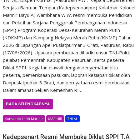
TNI AL, Dispen Kormar (Pasuruan) PW : Kepala Departemen
Senjata Bantuan Tempur (Kadepsenbanpur) Kolatmar Kolonel
Marinir Bayu Aji Alambhana W.W. resmi membuka Pendidikan
dan Pelatihan Sarjana Penggerak Pembangunan Indonesia
(SPPI) Program Koperasi Desa/Kelurahan Merah Putih
(KDKMP) dan Kampung Nelayan Merah Putih (KNMP) Tahun
2026 di Lapangan Apel Puslatpurmar 3 Grati, Pasuruan, Rabu
(17/06/2026). Upacara pembukaan dihadiri unsur TNI-Polri,
pejabat Pemerintah Kabupaten Pasuruan, serta peserta
Diklat SPPI. Kegiatan diawali dengan penyematan pita
peserta, pemeriksaan pasukan, laporan kesiapan diklat oleh
Danpuslatpumar 3 Grati, dan pernyataan resmi pembukaan.
Dalam amanat Sekjen Kemenhan RI…
BACA SELENGKAPNYA
Komando Latih Marinir
MARINIR
TNI AL
Kadepsenart Resmi Membuka Diklat SPPI T.A