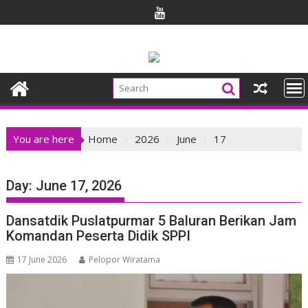
Skip
to
content
You are here
Home
2026
June
17
Day:
June 17, 2026
Dansatdik Puslatpurmar 5 Baluran Berikan Jam
Komandan Peserta Didik SPPI
17 June 2026
Pelopor Wiratama