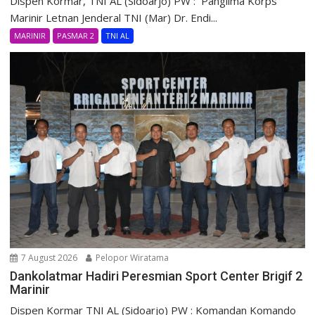
Dispen Kormar, TNI AL (Sidoarjo) PW : Panglima Korps
Marinir Letnan Jenderal TNI (Mar) Dr. Endi...
MARINIR
PASMAR 2
TNI AL
7 August 2026
Pelopor Wiratama
Dankolatmar Hadiri Peresmian Sport Center Brigif 2
Marinir
Dispen Kormar TNI AL (Sidoarjo) PW : Komandan Komando