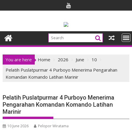
Skip
to
content
You are here
Home
2026
June
10
Pelatih Puslatpurmar 4 Purboyo Menerima Pengarahan
Komandan Komando Latihan Marinir
Pelatih Puslatpurmar 4 Purboyo Menerima
Pengarahan Komandan Komando Latihan
Marinir
10 June 2026
Pelopor Wiratama