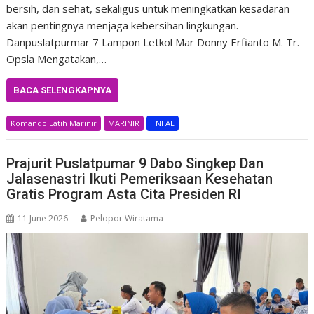
bersih, dan sehat, sekaligus untuk meningkatkan kesadaran
akan pentingnya menjaga kebersihan lingkungan.
Danpuslatpurmar 7 Lampon Letkol Mar Donny Erfianto M. Tr.
Opsla Mengatakan,…
BACA SELENGKAPNYA
Komando Latih Marinir
MARINIR
TNI AL
Prajurit Puslatpumar 9 Dabo Singkep Dan
Jalasenastri Ikuti Pemeriksaan Kesehatan
Gratis Program Asta Cita Presiden RI
11 June 2026
Pelopor Wiratama