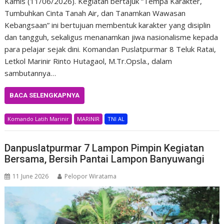
Kamis (11/06/2026). Kegiatan bertajuk “Tempa Karakter,
Tumbuhkan Cinta Tanah Air, dan Tanamkan Wawasan
Kebangsaan” ini bertujuan membentuk karakter yang disiplin
dan tangguh, sekaligus menanamkan jiwa nasionalisme kepada
para pelajar sejak dini. Komandan Puslatpurmar 8 Teluk Ratai,
Letkol Marinir Rinto Hutagaol, M.Tr.Opsla., dalam
sambutannya…
BACA SELENGKAPNYA
Komando Latih Marinir
MARINIR
TNI AL
Danpuslatpurmar 7 Lampon Pimpin Kegiatan
Bersama, Bersih Pantai Lampon Banyuwangi
11 June 2026
Pelopor Wiratama