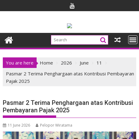
Skip
to
content
You are here
Home
2026
June
11
Pasmar 2 Terima Penghargaan atas Kontribusi Pembayaran
Pajak 2025
Pasmar 2 Terima Penghargaan atas Kontribusi
Pembayaran Pajak 2025
11 June 2026
Pelopor Wiratama