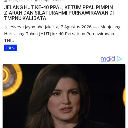
JELANG HUT KE-40 PPAL, KETUM PPAL PIMPIN
ZIARAH DAN SILATURAHMI PURNAWIRAWAN DI
TMPNU KALIBATA
​ Jalesveva Jayamahe Jakarta, 7 Agustus 2026,—- Menjelang
Hari Ulang Tahun (HUT) ke-40 Persatuan Purnawirawan
TNI...
TNI AL