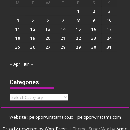
M
T
W
T
F
S
S
1
2
3
4
5
6
7
8
9
10
11
12
13
14
15
16
17
18
19
20
21
22
23
24
25
26
27
28
29
30
31
« Apr
Jun »
Categories
Categories
Website : peloporwiratama.co.id - peloporwiratama.com
Proudly powered by WordPress
|
Theme: SuperMag by
Acme