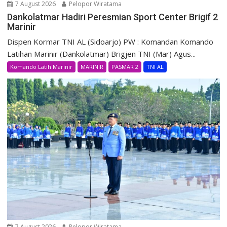
7 August 2026
Pelopor Wiratama
Dankolatmar Hadiri Peresmian Sport Center Brigif 2
Marinir
Dispen Kormar TNI AL (Sidoarjo) PW : Komandan Komando
Latihan Marinir (Dankolatmar) Brigjen TNI (Mar) Agus...
Komando Latih Marinir
MARINIR
PASMAR 2
TNI AL
7 August 2026
Pelopor Wiratama