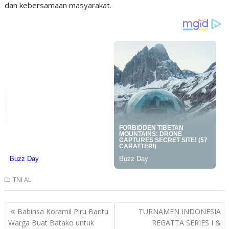
dan kebersamaan masyarakat.
TNI AL
Post
Babinsa Koramil Piru Bantu
TURNAMEN INDONESIA
navigation
Warga Buat Batako untuk
REGATTA SERIES I &