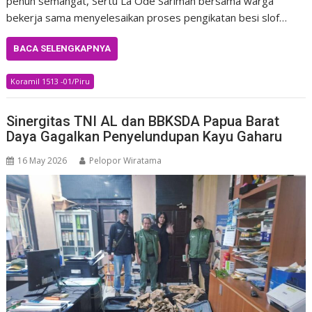
penuh semangat, Sertu La Ode Sariman bersama warga
bekerja sama menyelesaikan proses pengikatan besi slof…
BACA SELENGKAPNYA
Koramil 1513 -01/Piru
Sinergitas TNI AL dan BBKSDA Papua Barat
Daya Gagalkan Penyelundupan Kayu Gaharu
16 May 2026
Pelopor Wiratama