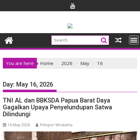
Skip
to
content
You are here
Home
2026
May
16
Day:
May 16, 2026
TNI AL dan BBKSDA Papua Barat Daya
Gagalkan Upaya Penyelundupan Satwa
Dilindungi
16 May 2026
Pelopor Wiratama