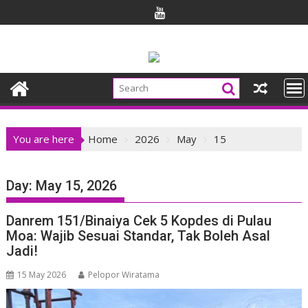
Skip
to
content
You are here
Home
2026
May
15
Day:
May 15, 2026
Danrem 151/Binaiya Cek 5 Kopdes di Pulau
Moa: Wajib Sesuai Standar, Tak Boleh Asal
Jadi!
15 May 2026
Pelopor Wiratama