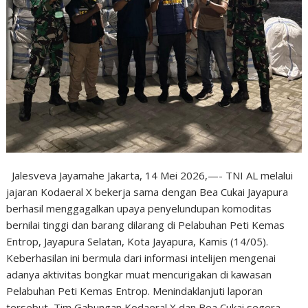
Jalesveva Jayamahe Jakarta, 14 Mei 2026,—- TNI AL melalui
jajaran Kodaeral X bekerja sama dengan Bea Cukai Jayapura
berhasil menggagalkan upaya penyelundupan komoditas
bernilai tinggi dan barang dilarang di Pelabuhan Peti Kemas
Entrop, Jayapura Selatan, Kota Jayapura, Kamis (14/05).
Keberhasilan ini bermula dari informasi intelijen mengenai
adanya aktivitas bongkar muat mencurigakan di kawasan
Pelabuhan Peti Kemas Entrop. Menindaklanjuti laporan
tersebut, Tim Gabungan Kodaeral X dan Bea Cukai segera