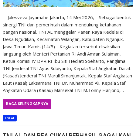
Jalesveva Jayamahe Jakarta, 14 Mei 2026,—Sebagai bentuk
sinergi TNI dan pemerintah dalam mendukung ketahanan
pangan nasional, TNI AL menggelar Panen Raya Kedelai di
Desa Ngudikan, Kecamatan Wilangan, Kabupaten Nganjuk,
Jawa Timur. Kamis (14/5). Kegiatan tersebut disaksikan
langsung oleh Menteri Pertanian RI Andi Amran Sulaiman,
Ketua Komisi IV DPR RI Ibu Siti Hediati Soeharto, Panglima
TNI Jenderal TNI Agus Subiyanto, Kepala Staf Angkatan Darat
(Kasad) Jenderal TNI Maruli Simanjuntak, Kepala Staf Angkatan
Laut (Kasal) Laksamana TNI Dr. Muhammad Ali, Kepala Staf
Angkatan Udara (Kasau) Marsekal TNI M.Tonny Harjono,…
BACA SELENGKAPNYA
TNI AL
TNI AL DAN BEA CUKAI BERHASIL GAGALKAN