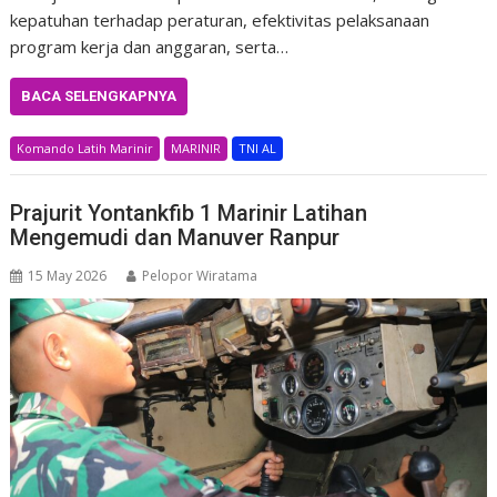
kepatuhan terhadap peraturan, efektivitas pelaksanaan
program kerja dan anggaran, serta…
BACA SELENGKAPNYA
Komando Latih Marinir
MARINIR
TNI AL
Prajurit Yontankfib 1 Marinir Latihan
Mengemudi dan Manuver Ranpur
15 May 2026
Pelopor Wiratama