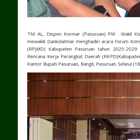
TNI AL, Dispen Kormar (Pasuruan) PW : Wakil K
mewakili Dankolatmar menghadiri acara Forum Kon
(RPJMD) Kabupaten Pasuruan tahun 2025-2029
Rencana Kerja Perangkat Daerah (RKPD)Kabupaten
Kantor Bupati Pasuruan, Bangil, Pasuruan. Selasa (1