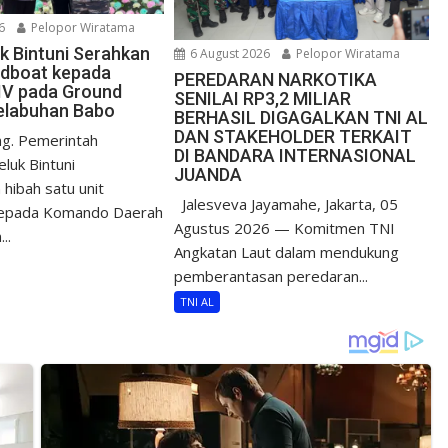
6
Pelopor Wiratama
uk Bintuni Serahkan
6 August 2026
Pelopor Wiratama
edboat kepada
PEREDARAN NARKOTIKA
IV pada Ground
SENILAI RP3,2 MILIAR
elabuhan Babo
BERHASIL DIGAGALKAN TNI AL
DAN STAKEHOLDER TERKAIT
g. Pemerintah
DI BANDARA INTERNASIONAL
luk Bintuni
JUANDA
hibah satu unit
Jalesveva Jayamahe, Jakarta, 05
epada Komando Daerah
Agustus 2026 — Komitmen TNI
..
Angkatan Laut dalam mendukung
pemberantasan peredaran...
TNI AL