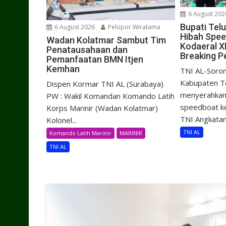
6 August 202
Bupati Tel
6 August 2026
Pelopor Wiratama
Hibah Spe
Wadan Kolatmar Sambut Tim
Kodaeral X
Penatausahaan dan
Breaking P
Pemanfaatan BMN Itjen
Kemhan
TNI AL-Soron
Kabupaten Te
Dispen Kormar TNI AL (Surabaya)
menyerahkan 
PW : Wakil Komandan Komando Latih
speedboat k
Korps Marinir (Wadan Kolatmar)
TNI Angkatan.
Kolonel...
TNI AL
Komando Latih Marinir
MARINIR
TNI AL