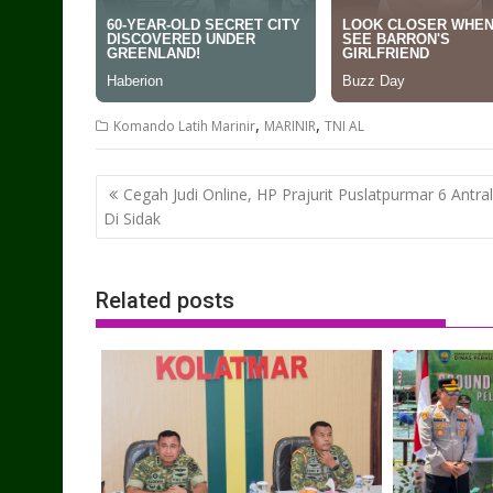
,
,
Komando Latih Marinir
MARINIR
TNI AL
Post
Cegah Judi Online, HP Prajurit Puslatpurmar 6 Antral
navigation
Di Sidak
Related posts