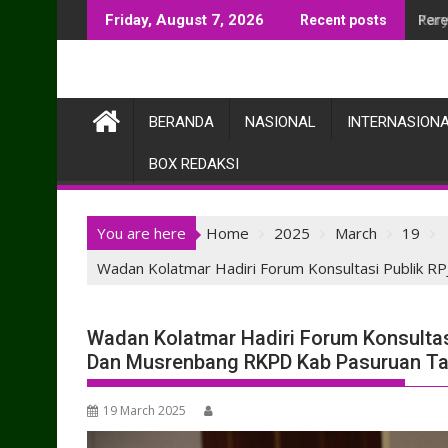
Skip
Kar
Friday, August 7, 2026
Recent posts
to
content
BERANDA
NASIONAL
INTERNASION
BOX REDAKSI
You are here
Home
2025
March
19
Wadan Kolatmar Hadiri Forum Konsultasi Publik
Wadan Kolatmar Hadiri Forum Konsulta
Dan Musrenbang RKPD Kab Pasuruan T
19 March 2025