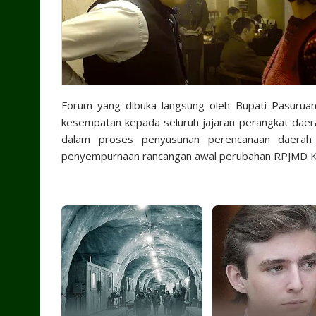
Forum yang dibuka langsung oleh Bupati Pasurua
kesempatan kepada seluruh jajaran perangkat daer
dalam proses penyusunan perencanaan daerah
penyempurnaan rancangan awal perubahan RPJMD K