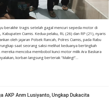
yu berakhir tragis setelah gagal mencuri sepeda motor di
 Kabupaten Ciamis. Kedua pelaku, RL (26) dan RP (21), nyaris
nkan oleh jajaran Polsek Rancah, Polres Ciamis, pada Rabu
erungkap saat seorang saksi melihat keduanya bertingkah
itu, mereka mencoba membobol kunci motor milik Ara Baskara
nyalakan, korban langsung berteriak “Maling!”…
ga AKP Anm Lusiyanto, Ungkap Dukacita