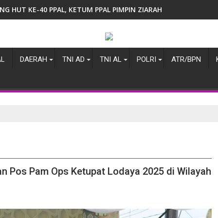
disi Pisah Sambut Dandenma Pasmar 1
AL
DAERAH
TNI AD
TNI AL
POLRI
ATR/BPN
n Pos Pam Ops Ketupat Lodaya 2025 di Wilayah