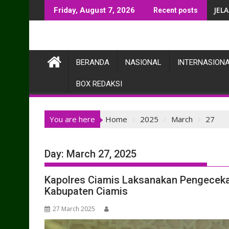
Skip
Tra
Friday, August 7, 2026
Recent posts
to
content
BERANDA
NASIONAL
INTERNASION
BOX REDAKSI
You are here
Home
2025
March
27
Day:
March 27, 2025
Kapolres Ciamis Laksanakan Pengeceka
Kabupaten Ciamis
27 March 2025