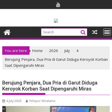
Skip
to
content
You are here
Home
2026
July
4
Berujung Penjara, Dua Pria di Garut Diduga Keroyok Korban
Saat Dipengaruhi Miras
Berujung Penjara, Dua Pria di Garut Diduga
Keroyok Korban Saat Dipengaruhi Miras
4 July 2026
Pelopor Wiratama