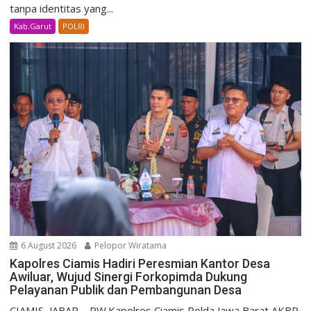
tanpa identitas yang...
Kab.Garut
POLRI
6 August 2026
Pelopor Wiratama
Kapolres Ciamis Hadiri Peresmian Kantor Desa
Awiluar, Wujud Sinergi Forkopimda Dukung
Pelayanan Publik dan Pembangunan Desa
CIAMIS, JABAR – PW.Kapolres Ciamis Polda Jawa Barat AKBP