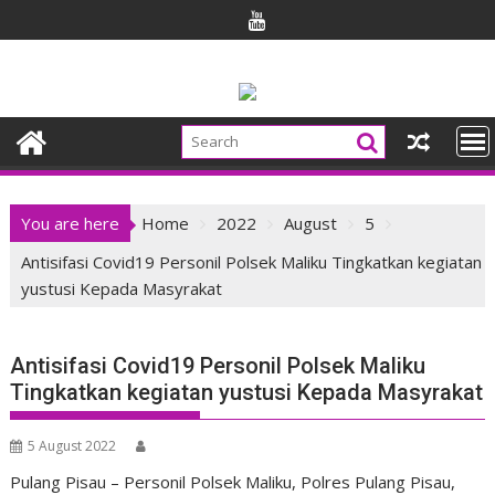
Skip
to
content
You are here
Home
2022
August
5
Antisifasi Covid19 Personil Polsek Maliku Tingkatkan kegiatan
yustusi Kepada Masyrakat
Antisifasi Covid19 Personil Polsek Maliku
Tingkatkan kegiatan yustusi Kepada Masyrakat
5 August 2022
Pulang Pisau – Personil Polsek Maliku, Polres Pulang Pisau,