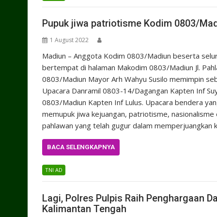
Pupuk jiwa patriotisme Kodim 0803/Mad
1 August 2022
Madiun – Anggota Kodim 0803/Madiun beserta seluru
bertempat di halaman Makodim 0803/Madiun Jl. Pahl
0803/Madiun Mayor Arh Wahyu Susilo memimpin seb
Upacara Danramil 0803-14/Dagangan Kapten Inf Suy
0803/Madiun Kapten Inf Lulus. Upacara bendera yang 
memupuk jiwa kejuangan, patriotisme, nasionalisme d
pahlawan yang telah gugur dalam memperjuangkan 
BACA SELENGKAPNYA
TNI AD
Lagi, Polres Pulpis Raih Penghargaan Da
Kalimantan Tengah