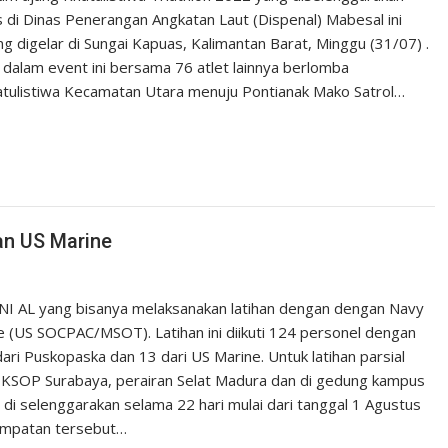
s di Dinas Penerangan Angkatan Laut (Dispenal) Mabesal ini
digelar di Sungai Kapuas, Kalimantan Barat, Minggu (31/07) .
alam event ini bersama 76 atlet lainnya berlomba
tulistiwa Kecamatan Utara menuju Pontianak Mako Satrol…
an US Marine
I AL yang bisanya melaksanakan latihan dengan dengan Navy
ine (US SOCPAC/MSOT). Latihan ini diikuti 124 personel dengan
dari Puskopaska dan 13 dari US Marine. Untuk latihan parsial
, KSOP Surabaya, perairan Selat Madura dan di gedung kampus
 di selenggarakan selama 22 hari mulai dari tanggal 1 Agustus
empatan tersebut…