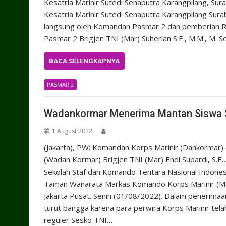
Kesatria Marinir Sutedi Senaputra Karangpilang, Su
Kesatria Marinir Sutedi Senaputra Karangpilang Sura
langsung oleh Komandan Pasmar 2 dan pemberian R
Pasmar 2 Brigjen TNI (Mar) Suherlan S.E., M.M., M
BACA SELENGKAPNYA
PASMAR 2
Wadankormar Menerima Mantan Siswa S
1 August 2022
(Jakarta), PW: Komandan Korps Marinir (Dankormar) d
(Wadan Kormar) Brigjen TNI (Mar) Endi Supardi, S.
Sekolah Staf dan Komando Tentara Nasional Indonesi
Taman Wanarata Markas Komando Korps Marinir (Mak
Jakarta Pusat. Senin (01/08/2022). Dalam penerim
turut bangga karena para perwira Korps Marinir tel
reguler Sesko TNI…