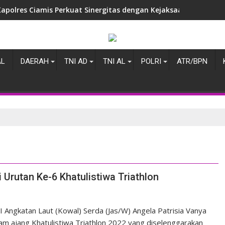
Kapolres Ciamis Perkuat Sinergitas dengan Kejaksaan Negeri,
AL
DAERAH
TNI AD
TNI AL
POLRI
ATR/BPN
Urutan Ke-6 Khatulistiwa Triathlon
I Angkatan Laut (Kowal) Serda (Jas/W) Angela Patrisia Vanya
lam ajang Khatulistiwa Triathlon 2022 yang diselenggarakan