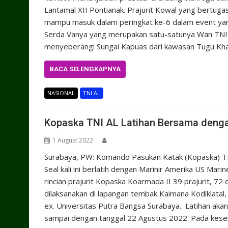
Lantamal XII Pontianak. Prajurit Kowal yang bertuga
mampu masuk dalam peringkat ke-6 dalam event yang 
Serda Vanya yang merupakan satu-satunya Wan TNI d
menyeberangi Sungai Kapuas dari kawasan Tugu Kha
BACA SELENGKAPNYA
NASIONAL
TNI AL
Kopaska TNI AL Latihan Bersama deng
1 August 2022
Surabaya, PW: Komando Pasukan Katak (Kopaska) TN
Seal kali ini berlatih dengan Marinir Amerika US Mar
rincian prajurit Kopaska Koarmada II 39 prajurit, 72 
dilaksanakan di lapangan tembak Kaimana Kodiklatal
ex. Universitas Putra Bangsa Surabaya. Latihan akan
sampai dengan tanggal 22 Agustus 2022. Pada kes