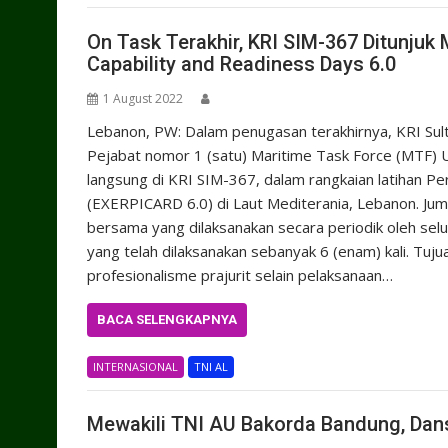
On Task Terakhir, KRI SIM-367 Ditunju
Capability and Readiness Days 6.0
1 August 2022
Lebanon, PW: Dalam penugasan terakhirnya, KRI Su
Pejabat nomor 1 (satu) Maritime Task Force (MTF)
langsung di KRI SIM-367, dalam rangkaian latihan Pe
(EXERPICARD 6.0) di Laut Mediterania, Lebanon. Jum
bersama yang dilaksanakan secara periodik oleh sel
yang telah dilaksanakan sebanyak 6 (enam) kali. Tuju
profesionalisme prajurit selain pelaksanaan…
BACA SELENGKAPNYA
INTERNASIONAL
TNI AL
Mewakili TNI AU Bakorda Bandung, Dan