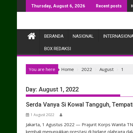
Skip
Thursday, August 6, 2026
Recent posts
to
content
BERANDA
NASIONAL
INTERNASION
BOX REDAKSI
You are here
Home
2022
August
1
Day:
August 1, 2022
Serda Vanya Si Kowal Tangguh, Tempati 
1 August 2022
Jakarta, 1 Agustus 2022 — Prajurit Korps Wanita TN
kembali menunjukkan prestasi di bidang olahraga da