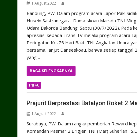
1 August 2022
Bandung, PW: Dalam program acara Lapor Pak! Sidak
Husein Sastranegara, Danseskoau Marsda TNI Minggit
Udara Bakorda Bandung. Sabtu (30/7/2022). Pada k
apresiasi kepada Trans TV melalui program acara L
Peringatan Ke-75 Hari Bakti TNI Angkatan Udara yang
bersama, lanjut Danseskoau, bahwa setiap tanggal 2
yang…
BACA SELENGKAPNYA
TNI AU
Prajurit Berprestasi Batalyon Roket 2 
1 August 2022
Surabaya, PW: Dalam rangka pemberian Reward kepad
Komandan Pasmar 2 Brigjen TNI (Mar) Suherlan , S.E