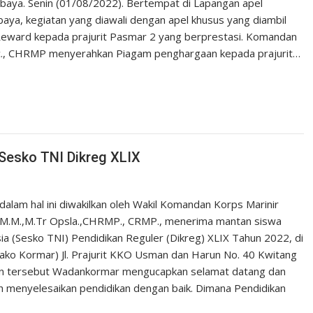
rabaya. Senin (01/08/2022). Bertempat di Lapangan apel
baya, kegiatan yang diawali dengan apel khusus yang diambil
eward kepada prajurit Pasmar 2 yang berprestasi. Komandan
. Sc., CHRMP menyerahkan Piagam penghargaan kepada prajurit…
esko TNI Dikreg XLIX
alam hal ini diwakilkan oleh Wakil Komandan Korps Marinir
E.,M.M.,M.Tr Opsla.,CHRMP., CRMP., menerima mantan siswa
a (Sesko TNI) Pendidikan Reguler (Dikreg) XLIX Tahun 2022, di
o Kormar) Jl. Prajurit KKO Usman dan Harun No. 40 Kwitang
aan tersebut Wadankormar mengucapkan selamat datang dan
ah menyelesaikan pendidikan dengan baik. Dimana Pendidikan