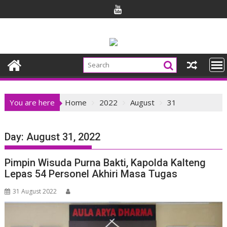
Skip
to
content
You are here
Home
2022
August
31
Day:
August 31, 2022
Pimpin Wisuda Purna Bakti, Kapolda Kalteng
Lepas 54 Personel Akhiri Masa Tugas
31 August 2022