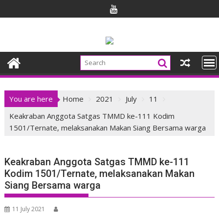
Skip
to
content
You are here
Home
2021
July
11
Keakraban Anggota Satgas TMMD ke-111 Kodim
1501/Ternate, melaksanakan Makan Siang Bersama warga
Keakraban Anggota Satgas TMMD ke-111
Kodim 1501/Ternate, melaksanakan Makan
Siang Bersama warga
11 July 2021