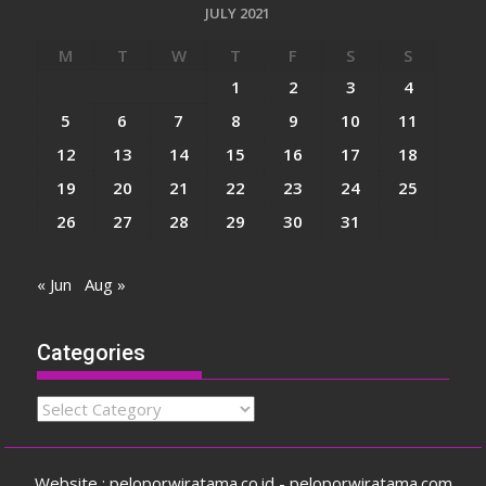
JULY 2021
M
T
W
T
F
S
S
1
2
3
4
5
6
7
8
9
10
11
12
13
14
15
16
17
18
19
20
21
22
23
24
25
26
27
28
29
30
31
« Jun
Aug »
Categories
Categories
Website : peloporwiratama.co.id - peloporwiratama.com