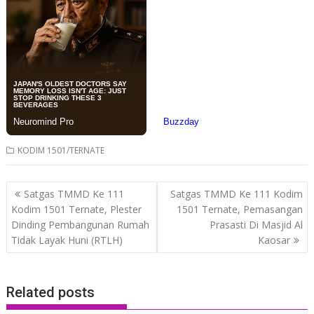
KODIM 1501/TERNATE
Post
Satgas TMMD Ke 111
Satgas TMMD Ke 111 Kodim
navigation
Kodim 1501 Ternate, Plester
1501 Ternate, Pemasangan
Dinding Pembangunan Rumah
Prasasti Di Masjid Al
Tidak Layak Huni (RTLH)
Kaosar
Related posts