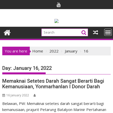
Skip
to
content
You are here
Home
2022
January
16
Day:
January 16, 2022
Memaknai Setetes Darah Sangat Berarti Bagi
Kemanusiaan, Yonmarhanlan I Donor Darah
16 January 2022
Belawan, PW: Memaknai setetes darah sangat berarti bagi
kemanusiaan, prajurit Petarung Batalyon Marinir Pertahanan