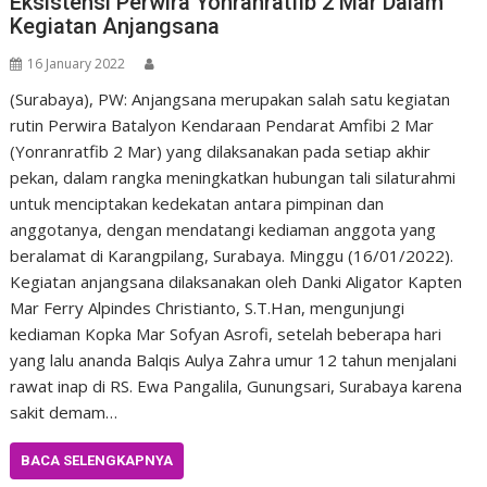
Eksistensi Perwira Yonranratfib 2 Mar Dalam
Kegiatan Anjangsana
16 January 2022
(Surabaya), PW: Anjangsana merupakan salah satu kegiatan
rutin Perwira Batalyon Kendaraan Pendarat Amfibi 2 Mar
(Yonranratfib 2 Mar) yang dilaksanakan pada setiap akhir
pekan, dalam rangka meningkatkan hubungan tali silaturahmi
untuk menciptakan kedekatan antara pimpinan dan
anggotanya, dengan mendatangi kediaman anggota yang
beralamat di Karangpilang, Surabaya. Minggu (16/01/2022).
Kegiatan anjangsana dilaksanakan oleh Danki Aligator Kapten
Mar Ferry Alpindes Christianto, S.T.Han, mengunjungi
kediaman Kopka Mar Sofyan Asrofi, setelah beberapa hari
yang lalu ananda Balqis Aulya Zahra umur 12 tahun menjalani
rawat inap di RS. Ewa Pangalila, Gunungsari, Surabaya karena
sakit demam…
BACA SELENGKAPNYA