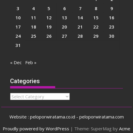
3
4
5
6
7
8
9
10
11
12
13
14
15
16
17
18
19
20
21
22
23
24
25
26
27
28
29
30
31
« Dec
Feb »
Categories
Categories
Website : peloporwiratama.co.id - peloporwiratama.com
Proudly powered by WordPress
|
Theme: SuperMag by
Acme