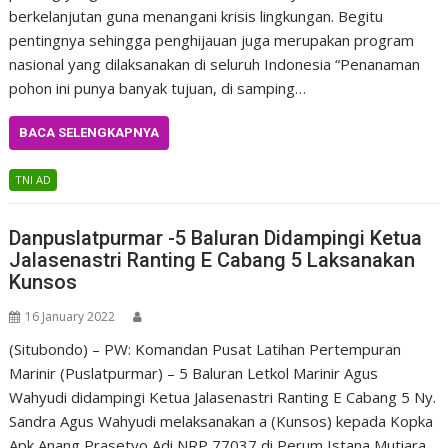
berkelanjutan guna menangani krisis lingkungan. Begitu
pentingnya sehingga penghijauan juga merupakan program
nasional yang dilaksanakan di seluruh Indonesia “Penanaman
pohon ini punya banyak tujuan, di samping…
BACA SELENGKAPNYA
TNI AD
Danpuslatpurmar -5 Baluran Didampingi Ketua
Jalasenastri Ranting E Cabang 5 Laksanakan
Kunsos
16 January 2022
(Situbondo) – PW: Komandan Pusat Latihan Pertempuran
Marinir (Puslatpurmar) – 5 Baluran Letkol Marinir Agus
Wahyudi didampingi Ketua Jalasenastri Ranting E Cabang 5 Ny.
Sandra Agus Wahyudi melaksanakan a (Kunsos) kepada Kopka
Apk Anang Prasetyo Adi NRP 77037 di Perum Istana Mutiara