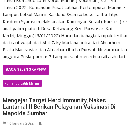
Tahun Komando Latih Korps Marinir ( Kolatmar ) Ke – 45
Tahun 2022, Komandan Pusat Latihan Pertempuran Marinir 7
Lampon Letkol Marinir Kardono Syamsu beserta Ibu Titys
Kardono Syamsu melaksanakan Kunjungan Sosial ( Kunsos ) ke
anak yatim piatu di Desa Ketawang Kec. Purwosari Kab.
Kediri, Minggu (16/01/2022) Haru dan bahagia tampak terlihat
dari raut wajah dari Abit Zaky Maulana putra dari Almarhum
Praka Mar Noviar dan Almarhum ibu Ila Purwati Noviar mantan
anggota Puslatpurmar 7 Lampon saat menerima tali asih dari…
BACA SELENGKAPNYA
Komando Latih Marinir
Mengejar Target Herd Immunity, Nakes
Lantamal II Berikan Pelayanan Vaksinasi Di
Mapolda Sumbar
16 January 2022