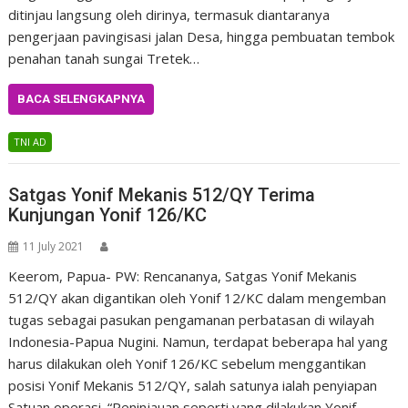
ditinjau langsung oleh dirinya, termasuk diantaranya
pengerjaan pavingisasi jalan Desa, hingga pembuatan tembok
penahan tanah sungai Tretek…
BACA SELENGKAPNYA
TNI AD
Satgas Yonif Mekanis 512/QY Terima
Kunjungan Yonif 126/KC
11 July 2021
Keerom, Papua- PW: Rencananya, Satgas Yonif Mekanis
512/QY akan digantikan oleh Yonif 12/KC dalam mengemban
tugas sebagai pasukan pengamanan perbatasan di wilayah
Indonesia-Papua Nugini. Namun, terdapat beberapa hal yang
harus dilakukan oleh Yonif 126/KC sebelum menggantikan
posisi Yonif Mekanis 512/QY, salah satunya ialah penyiapan
Satuan operasi. “Peninjauan seperti yang dilakukan Yonif