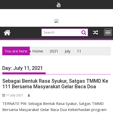
Skip
to
content
You are here
Home
2021
July
11
Day:
July 11, 2021
Sebagai Bentuk Rasa Syukur, Satgas TMMD Ke
111 Bersama Masyarakat Gelar Baca Doa
11 July 2021
TERNATE PW. Sebagai Bentuk Rasa Syukur, Satgas TMMD
Bersama Masyarakat Gelar Baca Doa Keberhasilan program