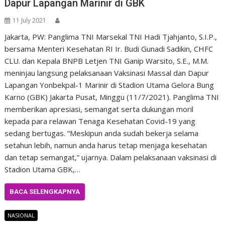
Dapur Lapangan Marinir di GBK
11 July 2021
Jakarta, PW: Panglima TNI Marsekal TNI Hadi Tjahjanto, S.I.P.,
bersama Menteri Kesehatan RI Ir. Budi Gunadi Sadikin, CHFC
CLU. dan Kepala BNPB Letjen TNI Ganip Warsito, S.E., M.M.
meninjau langsung pelaksanaan Vaksinasi Massal dan Dapur
Lapangan Yonbekpal-1 Marinir di Stadion Utama Gelora Bung
Karno (GBK) Jakarta Pusat, Minggu (11/7/2021). Panglima TNI
memberikan apresiasi, semangat serta dukungan moril
kepada para relawan Tenaga Kesehatan Covid-19 yang
sedang bertugas. “Meskipun anda sudah bekerja selama
setahun lebih, namun anda harus tetap menjaga kesehatan
dan tetap semangat,” ujarnya. Dalam pelaksanaan vaksinasi di
Stadion Utama GBK,…
BACA SELENGKAPNYA
NASIONAL