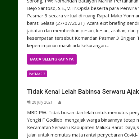
Sorong, PW: Komandan Batalyon Marinir Pertahanan 
Bejo Santoso, S.E.,M.Tr.Opsla beserta para Perwira
Pasmar 3 secara virtual di ruang Rapat Mako Yonmar
barat. Selasa (27/07/2021). Acara exit briefing sen
jabatan dan memberikan pesan, kesan, arahan, dan 
kesempatan tersebut Komandan Pasmar 3 Brigjen TN
kepemimpinan masih ada kekurangan…
BACA SELENGKAPNYA
PASMAR 3
Tidak Kenal Lelah Babinsa Serwaru Aja
28 July 2021
MBD PW. Tidak bosan dan lelah untuk memutus pen
Yongki F Godlieb, mengajak warga binaannya tetap 
Kecamatan Serwaru Kabupaten Maluku Barat Daya,S
jalan untuk memutus mata rantai penyebaran Covid-1