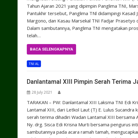
Tahun Ajaran 2021 yang dipimpin Panglima TNI, Marse
Pantukhir tersebut, Panglima TNl didampingi Kasad
Margono, dan Kasau Marsekal TNI Fadjar Prasetyo di
Dalam sambutannya, Panglima TNI mengatakan pros
telah…
BACA SELENGKAPNYA
TNI AL
Danlantamal XIII Pimpin Serah Terima 
28 July 2021
TARAKAN – PW: Danlantamal XIII Laksma TNI Edi Kri
Lantamal XIII, dari Letkol Laut (T) E. Lulus Sucandra
serah terima dihadiri Wadan Lantamal XIII bersama A
Ny. drg. Sisca Edi Krisna Murti bersama pengurus int
sambutannya pada acara ramah tamah, mengucapkan t