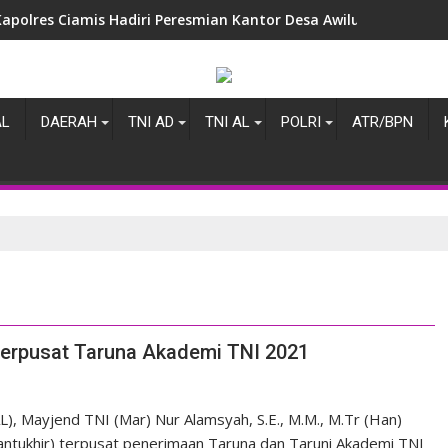
Kapolres Ciamis Hadiri Peresmian Kantor Desa Awiluar, Wujud 
AL
DAERAH
TNI AD
TNI AL
POLRI
ATR/BPN
Terpusat Taruna Akademi TNI 2021
, Mayjend TNI (Mar) Nur Alamsyah, S.E., M.M., M.Tr (Han)
Pantukhir) terpusat penerimaan Taruna dan Taruni Akademi TNI