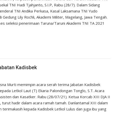
kal TNI Hadi Tjahjanto, S.I.P, Rabu (28/7). Dalam Sidang
 Jenderal TNI Andika Perkasa, Kasal Laksamana TNI Yudo
 Gedung Lily Rochli, Akademi Militer, Magelang, Jawa Tengah.
es seleksi penerimaan Taruna/Taruni Akademi TNI TA 2021
Jabatan Kadisbek
sna Murti memimpin acara serah terima Jabatan Kadisbek
 kepada Letkol Laut (T) Ekaria Palondongan Tonglo, S.T. Acara
sisten dan Kasatker. Rabu (28/07/21). Ketua Korcab XIII DJA II
i, turut hadir dalam acara ramah tamah. Danlantamal XIII dalam
erimakasih kepada Kadisbek Letkol Lulus dan juga ibu yang