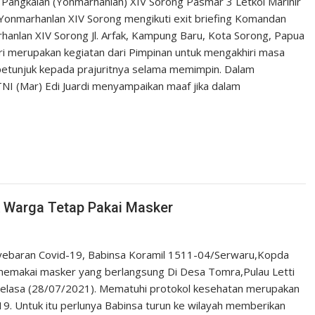
Pangkalan (Yonmarhanlan) XIV Sorong Pasmar 3 Letkol Marinir
 Yonmarhanlan XIV Sorong mengikuti exit briefing Komandan
hanlan XIV Sorong Jl. Arfak, Kampung Baru, Kota Sorong, Papua
diri merupakan kegiatan dari Pimpinan untuk mengakhiri masa
petunjuk kepada prajuritnya selama memimpin. Dalam
I (Mar) Edi Juardi menyampaikan maaf jika dalam
k Warga Tetap Pakai Masker
yebaran Covid-19, Babinsa Koramil 1511-04/Serwaru,Kopda
memakai masker yang berlangsung Di Desa Tomra,Pulau Letti
elasa (28/07/2021). Mematuhi protokol kesehatan merupakan
9. Untuk itu perlunya Babinsa turun ke wilayah memberikan