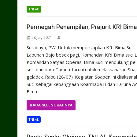
TNI AD
Permegah Penampilan, Prajurit KRI Bim
28 July 2021
Surabaya, PW: Untuk mempersiapkan KRI Bima Suci
Labuhan Bajo besok pagi, Komandan KRI Bima suci Le
Komandan Satgas Operasi Bima Suci mendukung pela
suci dan para Taruna-taruni untuk melaksanakan So
geladak. Rabu (28/07). Kegiatan Soapen ini dilaks
Suci sebagai kebanggaan Koarmada II dan Taruna AAL
Bima…
BACA SELENGKAPNYA
TNI AL