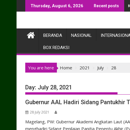
Skip
Thursday, August 6, 2026
Recent posts
to
content
BERANDA
NASIONAL
INTERNASION
BOX REDAKSI
You are here
Home
2021
July
28
Day:
July 28, 2021
Gubernur AAL Hadiri Sidang Pantukhir 
28 July 2021
Magelang, PW: Gubernur Akademi Angkatan Laut (AAL)
menghadiri Sidang Penilaian Panitia Penentu Akhir (