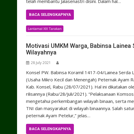
telah membantu Jalasenastri disini. Dalam hal…
BACA SELENGKAPNYA
Lantamal XIII Tarakan
Motivasi UMKM Warga, Babinsa Lainea 
Wilayahnya
28 July 2021
Konsel PW. Babinsa Koramil 1417-04/Lainea Serd
(Usaha Mikro Kecil dan Menengah) Peternak Ayam Ras 
Kab. Konsel, Rabu (28/07/2021). Hal ini dikatakan 
rilisannya (Rabu/28/Juli/2021). “Pelaksanaan Komsos
mengetahui perkembangan wilayah binaan, serta me
TNI dan masyarakat di wilayah binaannya. Salah sa
peternak Ayam Petelur,” jelas…
BACA SELENGKAPNYA