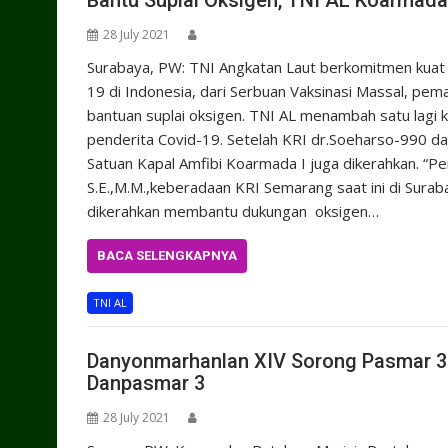
Bantu Suplai Oksigen, TNI AL Koarmada
28 July 2021
Surabaya, PW: TNI Angkatan Laut berkomitmen kua
19 di Indonesia, dari Serbuan Vaksinasi Massal, pem
bantuan suplai oksigen. TNI AL menambah satu lagi 
penderita Covid-19. Setelah KRI dr.Soeharso-990 da
Satuan Kapal Amfibi Koarmada I juga dikerahkan. “
S.E.,M.M.,keberadaan KRI Semarang saat ini di Sura
dikerahkan membantu dukungan oksigen…
BACA SELENGKAPNYA
TNI AL
Danyonmarhanlan XIV Sorong Pasmar 3 B
Danpasmar 3
28 July 2021