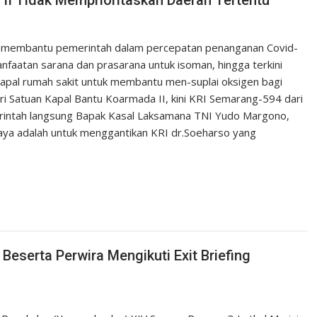
 II Tidak Memprioritaskan Daerah Tertentu
t membantu pemerintah dalam percepatan penanganan Covid-
anfaatan sarana dan prasarana untuk isoman, hingga terkini
kapal rumah sakit untuk membantu men-suplai oksigen bagi
ri Satuan Kapal Bantu Koarmada II, kini KRI Semarang-594 dari
Perintah langsung Bapak Kasal Laksamana TNI Yudo Margono,
baya adalah untuk menggantikan KRI dr.Soeharso yang
eserta Perwira Mengikuti Exit Briefing