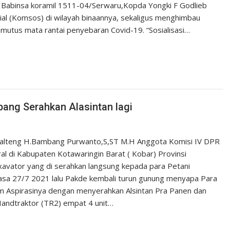
. Babinsa koramil 1511-04/Serwaru,Kopda Yongki F Godlieb
l (Komsos) di wilayah binaannya, sekaligus menghimbau
utus mata rantai penyebaran Covid-19. “Sosialisasi…
ang Serahkan Alasintan lagi
l Kalteng H.Bambang Purwanto,S,ST M.H Anggota Komisi IV DPR
viral di Kabupaten Kotawaringin Barat ( Kobar) Provinsi
Exavator yang di serahkan langsung kepada para Petani
lasa 27/7 2021 lalu Pakde kembali turun gunung menyapa Para
m Aspirasinya dengan menyerahkan Alsintan Pra Panen dan
Handtraktor (TR2) empat 4 unit…