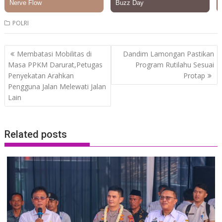
POLRI
Post
Membatasi Mobilitas di
Dandim Lamongan Pastikan
navigation
Masa PPKM Darurat,Petugas
Program Rutilahu Sesuai
Penyekatan Arahkan
Protap
Pengguna Jalan Melewati Jalan
Lain
Related posts