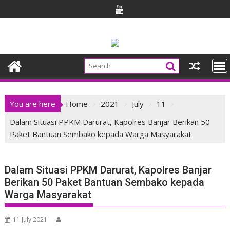
Skip
to
content
You are here
Home
2021
July
11
Dalam Situasi PPKM Darurat, Kapolres Banjar Berikan 50
Paket Bantuan Sembako kepada Warga Masyarakat
Dalam Situasi PPKM Darurat, Kapolres Banjar
Berikan 50 Paket Bantuan Sembako kepada
Warga Masyarakat
11 July 2021