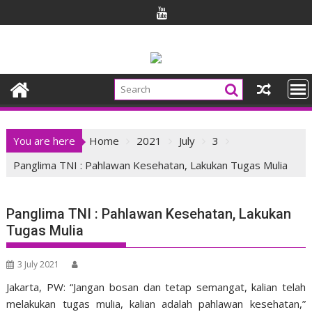
Skip
to
content
You are here
Home
2021
July
3
Panglima TNI : Pahlawan Kesehatan, Lakukan Tugas Mulia
Panglima TNI : Pahlawan Kesehatan, Lakukan
Tugas Mulia
3 July 2021
Jakarta, PW: “Jangan bosan dan tetap semangat, kalian telah
melakukan tugas mulia, kalian adalah pahlawan kesehatan,”