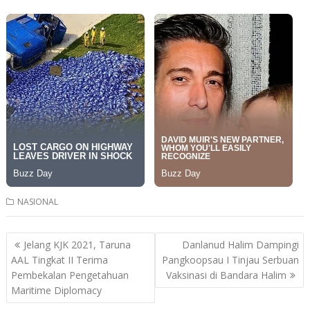
NASIONAL
Post
Jelang KJK 2021, Taruna
Danlanud Halim Dampingi
navigation
AAL Tingkat II Terima
Pangkoopsau I Tinjau Serbuan
Pembekalan Pengetahuan
Vaksinasi di Bandara Halim
Maritime Diplomacy