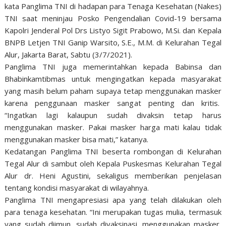
kata Panglima TNI di hadapan para Tenaga Kesehatan (Nakes)
TNI saat meninjau Posko Pengendalian Covid-19 bersama
Kapolri Jenderal Pol Drs Listyo Sigit Prabowo, M.Si. dan Kepala
BNPB Letjen TNI Ganip Warsito, S.E., M.M. di Kelurahan Tegal
Alur, Jakarta Barat, Sabtu (3/7/2021).
Panglima TNI juga memerintahkan kepada Babinsa dan
Bhabinkamtibmas untuk mengingatkan kepada masyarakat
yang masih belum paham supaya tetap menggunakan masker
karena penggunaan masker sangat penting dan kritis.
“Ingatkan lagi kalaupun sudah divaksin tetap harus
menggunakan masker. Pakai masker harga mati kalau tidak
menggunakan masker bisa mati,” katanya.
Kedatangan Panglima TNI beserta rombongan di Kelurahan
Tegal Alur di sambut oleh Kepala Puskesmas Kelurahan Tegal
Alur dr. Heni Agustini, sekaligus memberikan penjelasan
tentang kondisi masyarakat di wilayahnya.
Panglima TNI mengapresiasi apa yang telah dilakukan oleh
para tenaga kesehatan. “Ini merupakan tugas mulia, termasuk
yang sudah diimun, sudah divaksinasi, menggunakan masker,