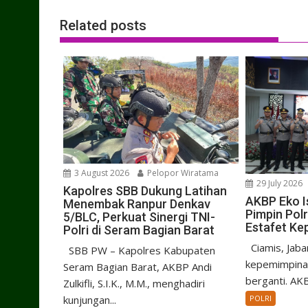
Related posts
3 August 2026
Pelopor Wiratama
29 July 2026
Kapolres SBB Dukung Latihan
AKBP Eko I
Menembak Ranpur Denkav
Pimpin Pol
5/BLC, Perkuat Sinergi TNI-
Estafet Ke
Polri di Seram Bagian Barat
Ciamis, Jaba
SBB PW – Kapolres Kabupaten
kepemimpinan
Seram Bagian Barat, AKBP Andi
berganti. AKB
Zulkifli, S.I.K., M.M., menghadiri
kunjungan...
POLRI