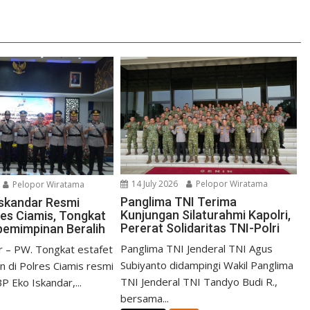
14 July 2026
Pelopor Wiratama
Pelopor Wiratama
Panglima TNI Terima
skandar Resmi
Kunjungan Silaturahmi Kapolri,
res Ciamis, Tongkat
Pererat Solidaritas TNI-Polri
pemimpinan Beralih
Panglima TNI Jenderal TNI Agus
r – PW. Tongkat estafet
Subiyanto didampingi Wakil Panglima
 di Polres Ciamis resmi
TNI Jenderal TNI Tandyo Budi R.,
P Eko Iskandar,...
bersama...