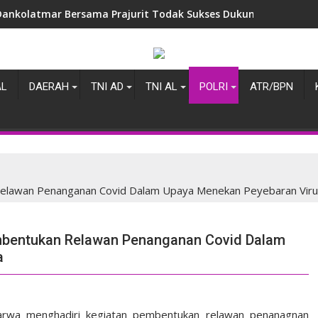
Dankolatmar Bersama Prajurit Todak Sukses Dukung Penganuge
AL
DAERAH
TNI AD
TNI AL
POLRI
ATR/BPN
Relawan Penanganan Covid Dalam Upaya Menekan Peyebaran Viru
mbentukan Relawan Penanganan Covid Dalam
a
Carwa menghadiri kegiatan pembentukan relawan penanagnan