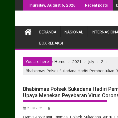
Skip
Thursday, August 6, 2026
Recent posts
to
content
BERANDA
NASIONAL
INTERNASION
BOX REDAKSI
You are here
Home
2021
July
2
Bhabinmas Polsek Sukadana Hadiri Pembentukan 
Bhabinmas Polsek Sukadana Hadiri Pe
Upaya Menekan Peyebaran Virus Coron
2 July 2021
Ciamis-PW:Kanit Binmas Polsek Sukadana Aiptu 