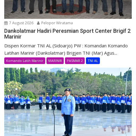
7 August 2026
Pelopor Wiratama
Dankolatmar Hadiri Peresmian Sport Center Brigif 2
Marinir
Dispen Kormar TNI AL (Sidoarjo) PW : Komandan Komando
Latihan Marinir (Dankolatmar) Brigjen TNI (Mar) Agus...
Komando Latih Marinir
MARINIR
PASMAR 2
TNI AL