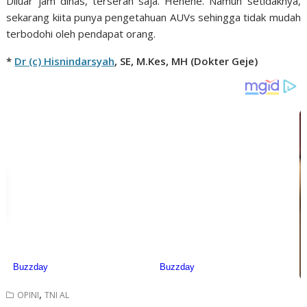
Diluar jam dinas, terserah saja. Hehehe. Namun setidaknya,
sekarang kiita punya pengetahuan AUVs sehingga tidak mudah
terbodohi oleh pendapat orang.
*
Dr (c) Hisnindarsyah
, SE, M.Kes, MH (Dokter Geje)
,
OPINI
TNI AL