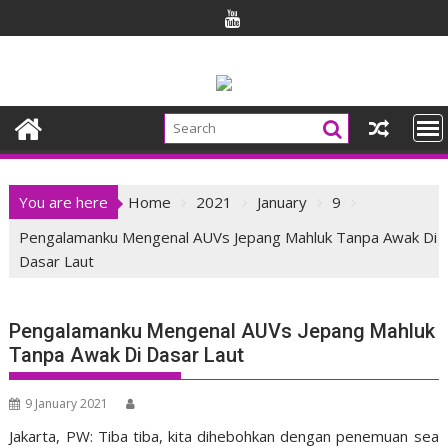
Skip
to
content
You are here
Home
2021
January
9
Pengalamanku Mengenal AUVs Jepang Mahluk Tanpa Awak Di
Dasar Laut
Pengalamanku Mengenal AUVs Jepang Mahluk
Tanpa Awak Di Dasar Laut
9 January 2021
Jakarta, PW: Tiba tiba, kita dihebohkan dengan penemuan sea