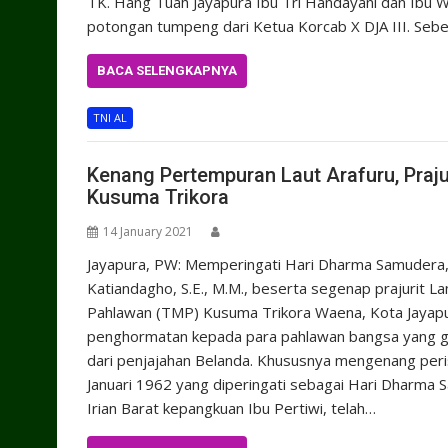
TK. Hang Tuah Jayapura Ibu Tri Handayani dan Ibu 
potongan tumpeng dari Ketua Korcab X DJA III. Seb
BACA SELENGKAPNYA
TNI AL
Kenang Pertempuran Laut Arafuru, Praju
Kusuma Trikora
14 January 2021
Jayapura, PW: Memperingati Hari Dharma Samudera,
Katiandagho, S.E., M.M., beserta segenap prajurit
Pahlawan (TMP) Kusuma Trikora Waena, Kota Jayapu
penghormatan kepada para pahlawan bangsa yang g
dari penjajahan Belanda. Khususnya mengenang peri
Januari 1962 yang diperingati sebagai Hari Dharma 
Irian Barat kepangkuan Ibu Pertiwi, telah…