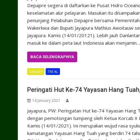
Depapre segera di daftarkan ke Pusat Hidro Oceanog
keselamatan alur pelayaran. Masukan itu disampaika
penunjang Pelabuhan Depapre bersama Pemerintah P
Wakerkwa dan Bupati Jayapura Mathius Awoitauw ser
Jayapura. Kamis (14/01/20121). Lebih jauh Danlant
masuk ke dalam peta laut Indonesia akan menjamin…
BACA SELENGKAPNYA
DAERAH
TNI AL
Peringati Hut Ke-74 Yayasan Hang Tua
14 January 2021
Jayapura, PW: Peringatan Hut ke-74 Yayasan Hang Tu
dengan pemotongan tumpeng oleh Ketua Korcab X Ib
Kamis (14/01/2021). Ini merupakan wujud rasa syuk
kamatangan Yayasan Hang Tuah yang berdiri 74 tahun