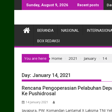
Skip
Da
Sunday, August 9, 2026
Recent posts
to
content
BERANDA
NASIONAL
INTERNASION
BOX REDAKSI
You are here
Home
2021
January
14
Day:
January 14, 2021
Rencana Pengoperasian Pelabuhan Depa
Ke Pushidrosal
14 January 2021
Jayapura, PW: Komandan Lantamal X Laksma TNI Yehe