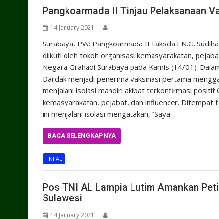
Pangkoarmada II Tinjau Pelaksanaan Va
14 January 2021
Surabaya, PW: Pangkoarmada II Laksda I N.G. Sudih
diikuti oleh tokoh organisasi kemasyarakatan, pejab
Negara Grahadi Surabaya pada Kamis (14/01). Dalam p
Dardak menjadi penerima vaksinasi pertama mengga
menjalani isolasi mandiri akibat terkonfirmasi positi
kemasyarakatan, pejabat, dan influencer. Ditempat t
ini menjalani isolasi mengatakan, “Saya…
BACA SELENGKAPNYA
TNI AL
Pos TNI AL Lampia Lutim Amankan Peti 
Sulawesi
14 January 2021