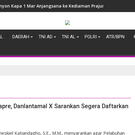
nyon Kapa 1 Mar Anjangsana ke Kediaman Prajurit
AL
DAERAH
TNI AD
TNI AL
POLRI
ATR/BPN
pre, Danlantamal X Sarankan Segera Daftarkan
skiel Katiandagho, S.E., M.M., menyarankan agar Pelabuhan