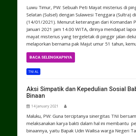
Luwu Timur, PW: Sebuah Peti Mayat misterius di ping
Selatan (Sulsel) dengan Sulawesi Tenggara (Sultra)
(14/01/2021). Menurut keterangan dari Komandan Po
Januari 2021 jam 14.00 WITA, dirinya mendapat lap
mayat misterius yang tergeletak di pinggir jalan dek
melaporkan bernama pak Majut umur 51 tahun, kemud
BACA SELENGKAPNYA
TNI AL
Aksi Simpatik dan Kepedulian Sosial 
Binaan
14 January 2021
Maluku, PW: Guna terciptanya sinergitas TNI bersa
melaksanakan karya bakti dalam hal ini membantu 
binaannya, yaitu Bapak Udin Wailisa warga Negeri 