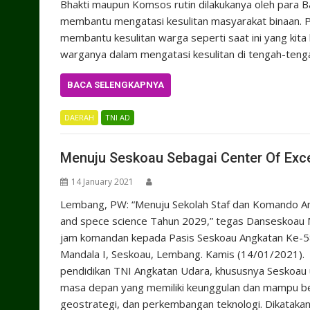
Bhakti maupun Komsos rutin dilakukanya oleh para B
membantu mengatasi kesulitan masyarakat binaan.
membantu kesulitan warga seperti saat ini yang kit
warganya dalam mengatasi kesulitan di tengah-ten
BACA SELENGKAPNYA
DAERAH
TNI AD
Menuju Seskoau Sebagai Center Of Exce
14 January 2021
Lembang, PW: “Menuju Sekolah Staf dan Komando Ang
and spece science Tahun 2029,” tegas Danseskoau Ma
jam komandan kepada Pasis Seskoau Angkatan Ke-5
Mandala I, Seskoau, Lembang. Kamis (14/01/2021).
pendidikan TNI Angkatan Udara, khususnya Seskoau
masa depan yang memiliki keunggulan dan mampu be
geostrategi, dan perkembangan teknologi. Dikataka