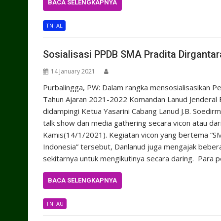
BACA SELENGKAPNYA
TNI AL
Sosialisasi PPDB SMA Pradita Dirgantar
14 January 2021
Purbalingga, PW: Dalam rangka mensosialisasikan P
Tahun Ajaran 2021-2022 Komandan Lanud Jenderal 
didampingi Ketua Yasarini Cabang Lanud J.B. Soedi
talk show dan media gathering secara vicon atau dari
Kamis(14/1/2021). Kegiatan vicon yang bertema “SMA
Indonesia” tersebut, Danlanud juga mengajak bebera
sekitarnya untuk mengikutinya secara daring. Para 
BACA SELENGKAPNYA
TNI AU