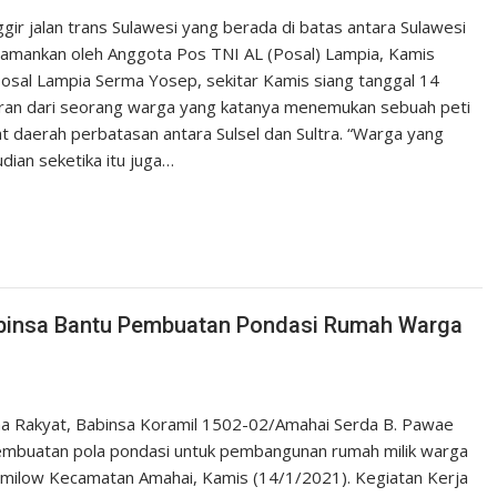
gir jalan trans Sulawesi yang berada di batas antara Sulawesi
 diamankan oleh Anggota Pos TNI AL (Posal) Lampia, Kamis
sal Lampia Serma Yosep, sekitar Kamis siang tanggal 14
oran dari seorang warga yang katanya menemukan sebuah peti
at daerah perbatasan antara Sulsel dan Sultra. “Warga yang
ian seketika itu juga…
Babinsa Bantu Pembuatan Pondasi Rumah Warga
ma Rakyat, Babinsa Koramil 1502-02/Amahai Serda B. Pawae
pembuatan pola pondasi untuk pembangunan rumah milik warga
Tamilow Kecamatan Amahai, Kamis (14/1/2021). Kegiatan Kerja