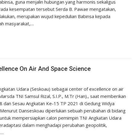
abinsa, guna menjalin hubungan yang harmonis sekaligus
 Pada kesempatan tersebut Serda B. Pawae mengatakan,
a lakukan, merupakan wujud kepedulian Babinsa kepada
gah masyarakat,…
llence On Air And Space Science
katan Udara (Seskoau) sebagai center of excellence on air
rsda TNI Samsul Rizal, S.I.P., M.Tr (Han)., saat memberikan
8 dan Sesau Angkatan Ke-15 TP 2021 di Gedung Widya
 Menurut Danseskoau diperlukan sebuah perubahan di bidang
 untuk mempersiapkan calon pemimpin TNI Angkatan Udara
radaptasi dalam menghadapi perubahan geopolitik,
n…