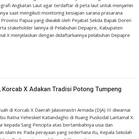
rafi Angkatan Laut agar terdaftar di peta laut untuk menjamin
nnya saat mengikuti monitoring kesiapan sarana prasarana
rovinsi Papua yang diwakili oleh Pejabat Sekda Bapak Doren
ta stakeholder lainnya di Pelabuhan Depapre, Kabupaten
amal X menjelaskan dengan didaftarkannya pelabuhan Depapre
h, Korcab X Adakan Tradisi Potong Tumpeng
ah di Korcab X Daerah Jalasenastri Armada (DJA) III diwarnai
u Ratna Yeheskiel Katiandagho di Ruang Puskodal Lantamal X.
ur kepada Sang Pencipta atas bertambahnya usia dan
 silam ini. Pada perayaan yang sederhana itu, Kepala Sekolah