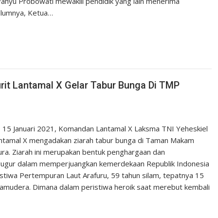
Wahyu Probowati mewakili pendidik yang lain menerima
elumnya, Ketua…
rit Lantamal X Gelar Tabur Bunga Di TMP
 15 Januari 2021, Komandan Lantamal X Laksma TNI Yeheskiel
 Lantamal X mengadakan ziarah tabur bunga di Taman Makam
ra. Ziarah ini merupakan bentuk penghargaan dan
ugur dalam memperjuangkan kemerdekaan Republik Indonesia
stiwa Pertempuran Laut Arafuru, 59 tahun silam, tepatnya 15
Samudera. Dimana dalam peristiwa heroik saat merebut kembali