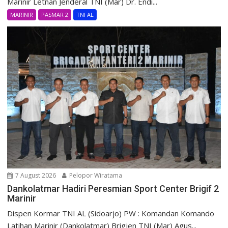
Marinir Letnan Jenderal TNI (Mar) Dr. Endi...
MARINIR
PASMAR 2
TNI AL
7 August 2026
Pelopor Wiratama
Dankolatmar Hadiri Peresmian Sport Center Brigif 2
Marinir
Dispen Kormar TNI AL (Sidoarjo) PW : Komandan Komando
Latihan Marinir (Dankolatmar) Brigjen TNI (Mar) Agus...