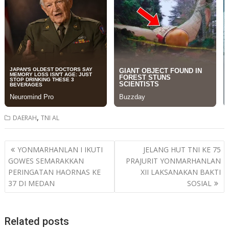
,
DAERAH
TNI AL
Post
YONMARHANLAN I IKUTI
JELANG HUT TNI KE 75
navigation
GOWES SEMARAKKAN
PRAJURIT YONMARHANLAN
PERINGATAN HAORNAS KE
XII LAKSANAKAN BAKTI
37 DI MEDAN
SOSIAL
Related posts