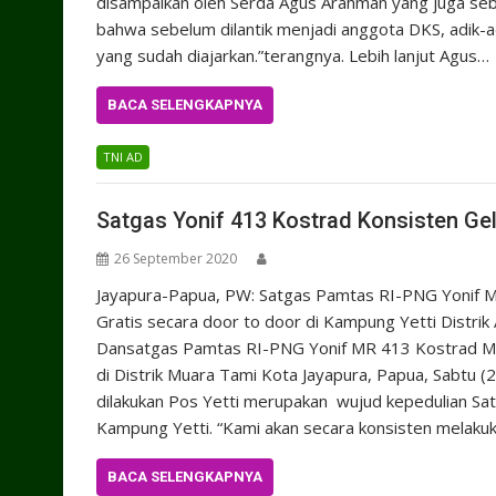
disampaikan oleh Serda Agus Arahman yang juga se
bahwa sebelum dilantik menjadi anggota DKS, adik-adi
yang sudah diajarkan.”terangnya. Lebih lanjut Agus…
BACA SELENGKAPNYA
TNI AD
Satgas Yonif 413 Kostrad Konsisten Ge
26 September 2020
Jayapura-Papua, PW: Satgas Pamtas RI-PNG Yonif M
Gratis secara door to door di Kampung Yetti Distri
Dansatgas Pamtas RI-PNG Yonif MR 413 Kostrad Mayor
di Distrik Muara Tami Kota Jayapura, Papua, Sabtu
dilakukan Pos Yetti merupakan wujud kepedulian Sa
Kampung Yetti. “Kami akan secara konsisten melakuk
BACA SELENGKAPNYA