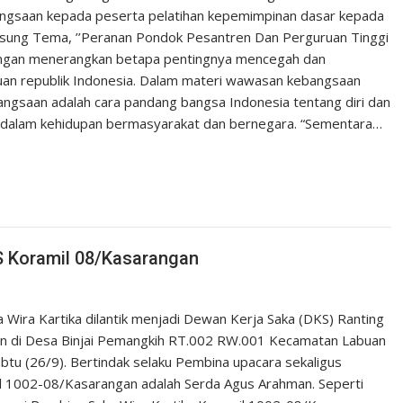
ngsaan kepada peserta pelatihan kepemimpinan dasar kepada
ung Tema, ’’Peranan Pondok Pesantren Dan Perguruan Tinggi
angan menerangkan betapa pentingnya mencegah dan
uan republik Indonesia. Dalam materi wawasan kebangsaan
gsaan adalah cara pandang bangsa Indonesia tentang diri dan
 dalam kehidupan bermasyarakat dan bernegara. “Sementara…
S Koramil 08/Kasarangan
ra Kartika dilantik menjadi Dewan Kerja Saka (DKS) Ranting
kan di Desa Binjai Pemangkih RT.002 RW.001 Kecamatan Labuan
tu (26/9). Bertindak selaku Pembina upacara sekaligus
l 1002-08/Kasarangan adalah Serda Agus Arahman. Seperti