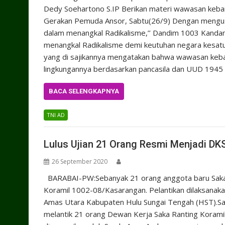
Dedy Soehartono S.IP Berikan materi wawasan keba
Gerakan Pemuda Ansor, Sabtu(26/9) Dengan mengus
dalam menangkal Radikalisme,’’ Dandim 1003 Kand
menangkal Radikalisme demi keutuhan negara kesat
yang di sajikannya mengatakan bahwa wawasan keban
lingkungannya berdasarkan pancasila dan UUD 1945
BACA SELENGKAPNYA
TNI AD
Lulus Ujian 21 Orang Resmi Menjadi DK
26 September 2020
BARABAI-PW:Sebanyak 21 orang anggota baru Saka Wi
Koramil 1002-08/Kasarangan. Pelantikan dilaksana
Amas Utara Kabupaten Hulu Sungai Tengah (HST).Sab
melantik 21 orang Dewan Kerja Saka Ranting Korami