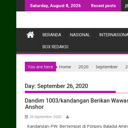
Skip
J
Saturday, August 8, 2026
Recent posts
to
content
BERANDA
NASIONAL
INTERNASION
BOX REDAKSI
You are here
Home
2020
September
2
Day:
September 26, 2020
Dandim 1003/kandangan Berikan Wawa
Anshor
26 September 2020
Kandangan-PW: Bertempat di Ponpes Baladul Amin 