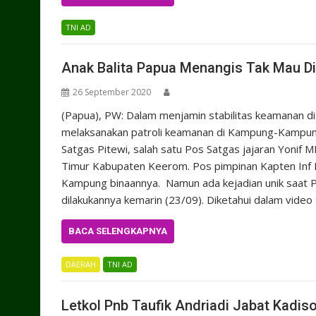
TNI AD
Anak Balita Papua Menangis Tak Mau Dit
26 September 2020
(Papua), PW: Dalam menjamin stabilitas keamanan d
melaksanakan patroli keamanan di Kampung-Kampung w
Satgas Pitewi, salah satu Pos Satgas jajaran Yonif 
Timur Kabupaten Keerom. Pos pimpinan Kapten Inf Rum
Kampung binaannya. Namun ada kejadian unik saat P
dilakukannya kemarin (23/09). Diketahui dalam vide
BACA SELENGKAPNYA
DAERAH
TNI AD
Letkol Pnb Taufik Andriadi Jabat Kadis