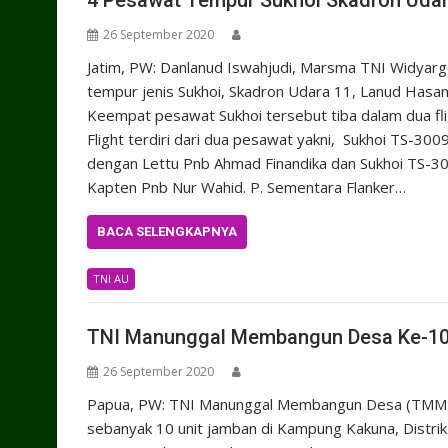
4 Pesawat Tempur Sukhoi Skadron Udara
26 September 2020
Jatim, PW: Danlanud Iswahjudi, Marsma TNI Widyar
tempur jenis Sukhoi, Skadron Udara 11, Lanud Hasanu
Keempat pesawat Sukhoi tersebut tiba dalam dua flig
Flight terdiri dari dua pesawat yakni, Sukhoi TS-300
dengan Lettu Pnb Ahmad Finandika dan Sukhoi TS-30
Kapten Pnb Nur Wahid. P. Sementara Flanker…
BACA SELENGKAPNYA
TNI AU
TNI Manunggal Membangun Desa Ke-10
26 September 2020
Papua, PW: TNI Manunggal Membangun Desa (TMMD
sebanyak 10 unit jamban di Kampung Kakuna, Distr