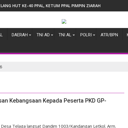
ELANG HUT KE-40 PPAL, KETUM PPAL PIMPIN ZIARAH DAN SILA
AL
DAERAH
TNI AD
TNI AL
POLRI
ATR/BPN
6
san Kebangsaan Kepada Peserta PKD GP-
Desa Telaga langsat Dandim 1003/Kandangan Letkol. Arm.