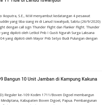
 11 Tiba di Lanud Iswahjudi
go Ikoputra, S.E., M.M menyambut kedatangan 4 pesawat
ddin yang tiba siang ini di Lanud Iswahjudi, Sabtu (26/9/2020)
ht dengan call sign Thunder Flight dan Flanker Flight. Thunder
9 yang dipiloti oleh Letkol Pnb I Gusti Ngurah Surga Laksana
04 yang dipiloti oleh Mayor Pnb Setyo Budi Pulungan dengan
9 Bangun 10 Unit Jamban di Kampung Kakuna
) Reguler ke-109 Kodim 1711/Boven Digoel membangun
ik Mindiptana, Kabupaten Boven Digoel, Papua. Pembangunan