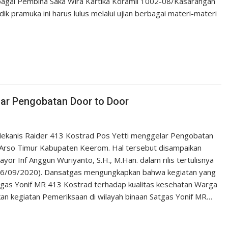
bagai Pembina Saka Wira Kartika Koramil 1002-08/Kasarangan
k pramuka ini harus lulus melalui ujian berbagai materi-materi
lar Pengobatan Door to Door
ekanis Raider 413 Kostrad Pos Yetti menggelar Pengobatan
k Arso Timur Kabupaten Keerom. Hal tersebut disampaikan
 Inf Anggun Wuriyanto, S.H., M.Han. dalam rilis tertulisnya
 (26/09/2020). Dansatgas mengungkapkan bahwa kegiatan yang
tgas Yonif MR 413 Kostrad terhadap kualitas kesehatan Warga
an kegiatan Pemeriksaan di wilayah binaan Satgas Yonif MR…