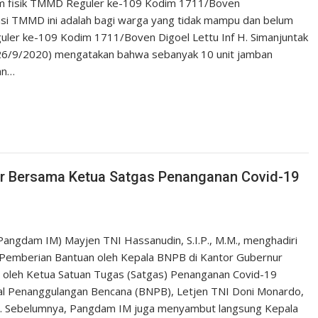
am fisik TMMD Reguler ke-109 Kodim 1711/Boven
asi TMMD ini adalah bagi warga yang tidak mampu dan belum
ler ke-109 Kodim 1711/Boven Digoel Lettu Inf H. Simanjuntak
(26/9/2020) mengatakan bahwa sebanyak 10 unit jamban
an…
or Bersama Ketua Satgas Penanganan Covid-19
ngdam IM) Mayjen TNI Hassanudin, S.I.P., M.M., menghadiri
 Pemberian Bantuan oleh Kepala BNPB di Kantor Gubernur
ng oleh Ketua Satuan Tugas (Satgas) Penanganan Covid-19
al Penanggulangan Bencana (BNPB), Letjen TNI Doni Monardo,
h. Sebelumnya, Pangdam IM juga menyambut langsung Kepala