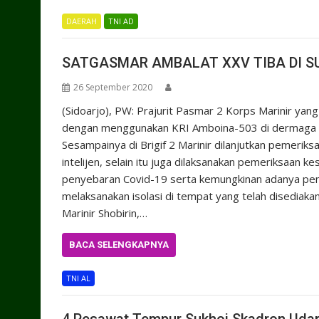
DAERAH
TNI AD
SATGASMAR AMBALAT XXV TIBA DI 
26 September 2020
(Sidoarjo), PW: Prajurit Pasmar 2 Korps Marinir ya
dengan menggunakan KRI Amboina-503 di dermaga Uj
Sesampainya di Brigif 2 Marinir dilanjutkan pemerik
intelijen, selain itu juga dilaksanakan pemeriksaan
penyebaran Covid-19 serta kemungkinan adanya peny
melaksanakan isolasi di tempat yang telah disediaka
Marinir Shobirin,…
BACA SELENGKAPNYA
TNI AL