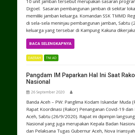
10 unit jamban tersebut merupakan sasaran progr
Digoel. Sasaran pembangunan jamban di sekitar lok
memiliki jamban keluarga. Komandan SSK TMMD Regu
di sela-sela meninjau pembangunan jamban, Sabtu 
keluarga yang tersebar di Kampung Kakuna dikerjak
BACA SELENGKAPNYA
DAERAH
TNI AD
Pangdam IM Paparkan Hal Ini Saat Rak
Nasional
26 September 2020
Banda Aceh – PW: Panglima Kodam Iskandar Muda (Pa
Rapat Koordinasi (Rakor) Penanganan Covid-19 dan
Aceh, Sabtu (26/9/2020). Rapat ini dipimpin langsu
Nasional yang juga merupakan Kepala Badan Nasion
dan Pelaksana Tugas Gubernur Aceh, Nova Iriansya