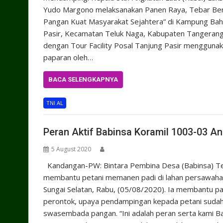
Yudo Margono melaksanakan Panen Raya, Tebar Beni
Pangan Kuat Masyarakat Sejahtera” di Kampung Bahar
Pasir, Kecamatan Teluk Naga, Kabupaten Tangerang,
dengan Tour Facility Posal Tanjung Pasir mengguna
paparan oleh…
BACA SELENGKAPNYA
TNI AL
Peran Aktif Babinsa Koramil 1003-03 
5 August 2020
Kandangan-PW: Bintara Pembina Desa (Babinsa) Telag
membantu petani memanen padi di lahan persawahan D
Sungai Selatan, Rabu, (05/08/2020). Ia membantu 
perontok, upaya pendampingan kepada petani sudah
swasembada pangan. “Ini adalah peran serta kami