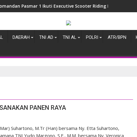
omandan Pasmar 1 Ikuti Executive Scooter Riding Bersama Kasa
AL
DAERAH
TNI AD
TNI AL
POLRI
ATR/BPN
SANAKAN PANEN RAYA
Mar) Suhartono, M.Tr (Han) bersama Ny. Etta Suhartono,
samana TNI Yudo Margono, S.E., M.M. bersama Ny. Veronica