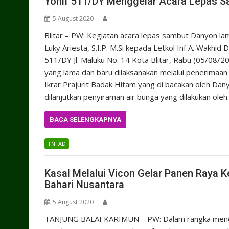
Yonif 511/DY Menggelar Acara Lepas 
5 August 2020
Blitar – PW: Kegiatan acara lepas sambut Danyon la
Luky Ariesta, S.I.P. M.Si kepada Letkol Inf A. Wakhi
511/DY Jl. Maluku No. 14 Kota Blitar, Rabu (05/08
yang lama dan baru dilaksanakan melalui penerimaan
Ikrar Prajurit Badak Hitam yang di bacakan oleh Dan
dilanjutkan penyiraman air bunga yang dilakukan ole
BACA SELENGKAPNYA
TNI AD
Kasal Melalui Vicon Gelar Panen Raya
Bahari Nusantara
5 August 2020
TANJUNG BALAI KARIMUN – PW: Dalam rangka mend