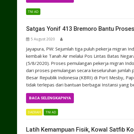
TNI AD
Satgas Yonif 413 Bremoro Bantu Prose
5 August 2020
Jayapura, PW: Sejumlah tiga puluh pekerja migran In
kembali ke Tanah Air melalui Pos Lintas Batas Nega
(5/8/2020). Proses pemulangan pekerja migran Indon
dari proses pemulangan secara keseluruhan jumlah p
Besar Republik Indonesia (KBRI) di Port Mesby, Pa
tidak terlepas dari bantuan berbagai Instansi yang 
BACA SELENGKAPNYA
DAERAH
TNI AD
Latih Kemampuan Fisik, Kowal Satfib K