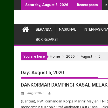
Skip
K
Saturday, August 8, 2026
Recent posts
to
content
BERANDA
NASIONAL
INTERNASION
BOX REDAKSI
You are here
Home
2020
August
5
Day:
August 5, 2020
DANKORMAR DAMPINGI KASAL MELAK
5 August 2020
(Banten), PW: Komandan Korps Marinir Mayjen TNI (
mendampingi Kepala Staf Angkatan Laut (Kasal) Lak