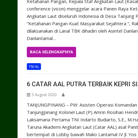
Ketahanan Pangan, Kepala Staf Angkatan Laut (Kasal
conference (vicon) menggelar acara Panen Raya K
Angkatan Laut diseluruh Indonesia di Desa Tanjung
“Ketahanan Pangan Kuat Masyarakat Sejahtera “, Rab
dilaksanakan di Lanal TBK dihadiri oleh Asintel Danla
Danlantamal…
BACA SELENGKAPNYA
TNI AL
6 CATAR AAL PUTRA TERBAIK KEPRI SI
5 August 2020
TANJUNGPINANG – PW: Asisten Operasi Komandan Pa
Tanjungpinang Kolonel Laut (P) Amrin Rosihan Hend
Laksamana Pertama TNI Indarto Budiarto, S.E., M.H
Taruna Akademi Angkatan Laut (Catar AAL) asal Paniti
bertempat di Lobby bawah Mako Lantamal IV Jl. Yos