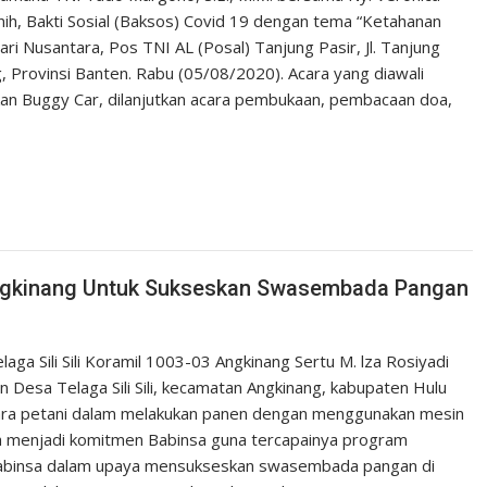
h, Bakti Sosial (Baksos) Covid 19 dengan tema “Ketahanan
i Nusantara, Pos TNI AL (Posal) Tanjung Pasir, Jl. Tanjung
 Provinsi Banten. Rabu (05/08/2020). Acara yang diawali
kan Buggy Car, dilanjutkan acara pembukaan, pembacaan doa,
Angkinang Untuk Sukseskan Swasembada Pangan
a Sili Sili Koramil 1003-03 Angkinang Sertu M. lza Rosiyadi
esa Telaga Sili Sili, kecamatan Angkinang, kabupaten Hulu
para petani dalam melakukan panen dengan menggunakan mesin
 menjadi komitmen Babinsa guna tercapainya program
 Babinsa dalam upaya mensukseskan swasembada pangan di