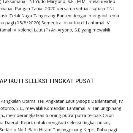
) Laksamana TNI Yudo Margono, S.E., M.M., melalui video
etahanan Pangan Tahun 2020 bersama satuan-satuan TNI
 Pasir Teluk Naga Tangerang Banten dengan mengabil tema
u pagi (05/8/2020) Sementra itu untuk di Lantamal IV
ntamal IV Kolonel Laut (P) Ari Aryono, S.E yang mewakili
AP IKUTI SELEKSI TINGKAT PUSAT
ngkalan Utama TNI Angkatan Laut (Asops Danlantamal) IV
rotomo, S.E., mewakili Komandan Lantamal IV Tanjungpinang
an., memberangkatkan 6 orang putra-putra terbaik Calon
a Daerah Kepri, untuk mengikuti seleksi tingkat pusat,
 Sudarso No.1 Batu Hitam Tanjungpinang Kepri, Rabu pagi