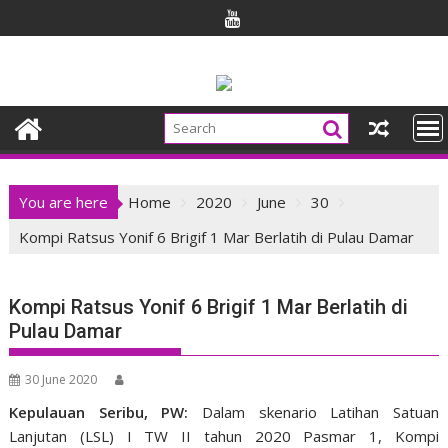
Skip
to
content
You are here
Home
2020
June
30
Kompi Ratsus Yonif 6 Brigif 1 Mar Berlatih di Pulau Damar
Kompi Ratsus Yonif 6 Brigif 1 Mar Berlatih di
Pulau Damar
30 June 2020
Kepulauan Seribu, PW:
Dalam skenario Latihan Satuan
Lanjutan (LSL) I TW II tahun 2020 Pasmar 1, Kompi