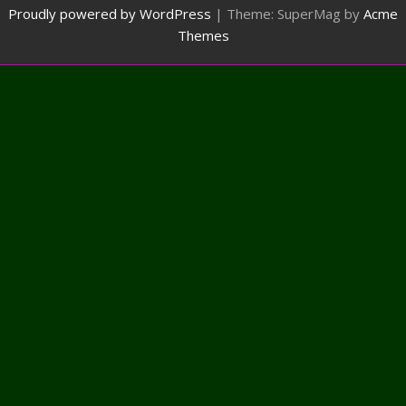
Proudly powered by WordPress
|
Theme: SuperMag by
Acme
Themes