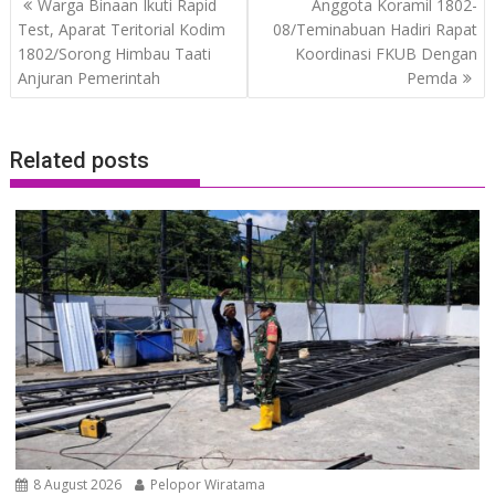
Warga Binaan Ikuti Rapid
Anggota Koramil 1802-
navigation
Test, Aparat Teritorial Kodim
08/Teminabuan Hadiri Rapat
1802/Sorong Himbau Taati
Koordinasi FKUB Dengan
Anjuran Pemerintah
Pemda
Related posts
8 August 2026
Pelopor Wiratama