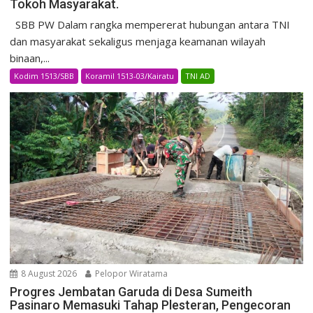
Tokoh Masyarakat.
SBB PW Dalam rangka mempererat hubungan antara TNI
dan masyarakat sekaligus menjaga keamanan wilayah
binaan,...
Kodim 1513/SBB
Koramil 1513-03/Kairatu
TNI AD
8 August 2026
Pelopor Wiratama
Progres Jembatan Garuda di Desa Sumeith
Pasinaro Memasuki Tahap Plesteran, Pengecoran