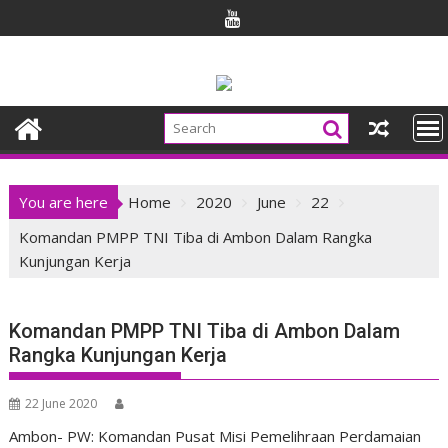
Skip
to
content
You are here
Home
2020
June
22
Komandan PMPP TNI Tiba di Ambon Dalam Rangka
Kunjungan Kerja
Komandan PMPP TNI Tiba di Ambon Dalam
Rangka Kunjungan Kerja
22 June 2020
Ambon- PW: Komandan Pusat Misi Pemelihraan Perdamaian