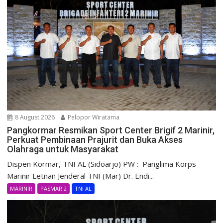
8 August 2026
Pelopor Wiratama
Pangkormar Resmikan Sport Center Brigif 2 Marinir,
Perkuat Pembinaan Prajurit dan Buka Akses
Olahraga untuk Masyarakat
Dispen Kormar, TNI AL (Sidoarjo) PW : Panglima Korps
Marinir Letnan Jenderal TNI (Mar) Dr. Endi...
MARINIR
PASMAR 2
TNI AL