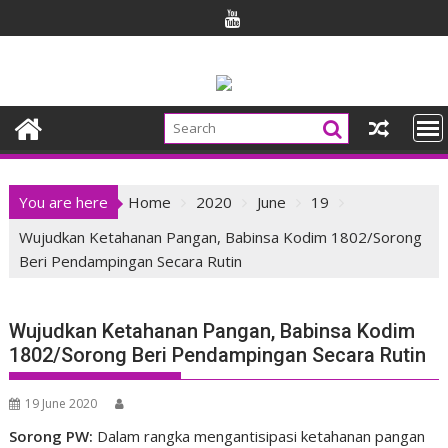
Skip
to
content
You are here
Home
2020
June
19
Wujudkan Ketahanan Pangan, Babinsa Kodim 1802/Sorong
Beri Pendampingan Secara Rutin
Wujudkan Ketahanan Pangan, Babinsa Kodim
1802/Sorong Beri Pendampingan Secara Rutin
19 June 2020
Sorong PW:
Dalam rangka mengantisipasi ketahanan pangan