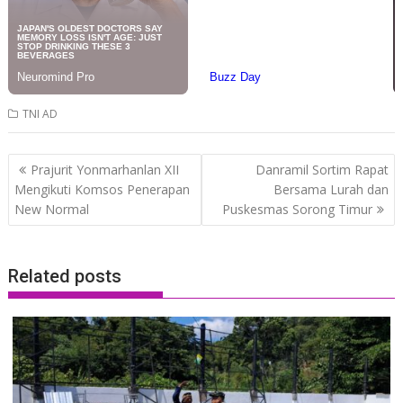
TNI AD
Post
Prajurit Yonmarhanlan XII
Danramil Sortim Rapat
navigation
Mengikuti Komsos Penerapan
Bersama Lurah dan
New Normal
Puskesmas Sorong Timur
Related posts