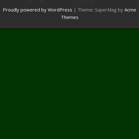
Proudly powered by WordPress
|
Theme: SuperMag by
Acme
Themes