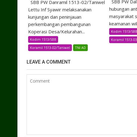
SBB PW Dal
SBB PW Danramil 1513-02/Taniwel
hubungan ant
Lettu Inf Syawir melaksanakan
masyarakat s
kunjungan dan peninjauan
keamanan wila
perkembangan pembangunan
Koperasi Desa/Kelurahan...
Kodim 1513/SB
Kodim 1513/SBB
Koramil 1513-03
Koramil 1513-02/Taniwel
TNI AD
LEAVE A COMMENT