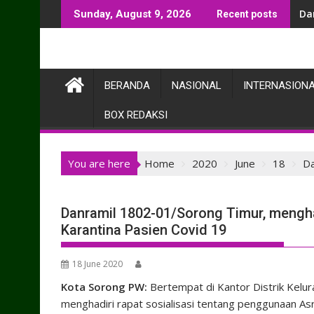
Skip
Da
Sunday, August 9, 2026
Recent posts
to
content
BERANDA
NASIONAL
INTERNASION
BOX REDAKSI
You are here
Home
2020
June
18
Da
Danramil 1802-01/Sorong Timur, mengha
Karantina Pasien Covid 19
18 June 2020
Kota Sorong PW:
Bertempat di Kantor Distrik Kelu
menghadiri rapat sosialisasi tentang penggunaan As