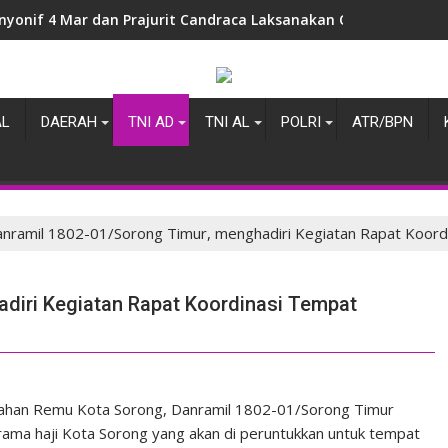
nyonif 4 Mar dan Prajurit Candraca Laksanakan Olahraga Gemb
AL
DAERAH
TNI AD
TNI AL
POLRI
ATR/BPN
nramil 1802-01/Sorong Timur, menghadiri Kegiatan Rapat Koordi
diri Kegiatan Rapat Koordinasi Tempat
rahan Remu Kota Sorong, Danramil 1802-01/Sorong Timur
rama haji Kota Sorong yang akan di peruntukkan untuk tempat