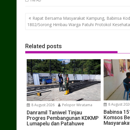
TNI AD
Post
Rapat Bersama Masyarakat Kampung, Babinsa Ko
navigation
1802/Sorong Himbau Warga Patuhi Protokol Kesehat
Related posts
8 August 202
8 August 2026
Pelopor Wiratama
Babinsa 15
Danramil Taniwel Tinjau
Komsos Be
Progres Pembangunan KDKMP
Masyaraka
Lumapelu dan Patahuwe