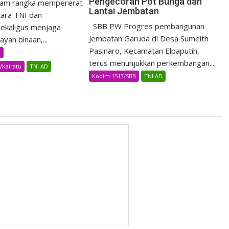
Pengecoran Pot Bunga dan
am rangka mempererat
Lantai Jembatan
ara TNI dan
SBB PW Progres pembangunan
ekaligus menjaga
Jembatan Garuda di Desa Sumeith
yah binaan,...
Pasinaro, Kecamatan Elpaputih,
B
terus menunjukkan perkembangan....
/Kairatu
TNI AD
Kodim 1513/SBB
TNI AD