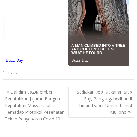
TNI AD
Post
Dandim 0824/Jember
Sediakan 750 Makanan Siap
navigation
Perintahkan Jajaran Bangun
Saji, Pangkogabwilhan II
Kepatuhan Masyarakat
Tinjau Dapur Umum Lanud
Terhadap Protokol Kesehatan,
Muljono
Tekan Penyebaran Covid 19