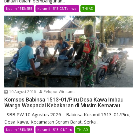
binaan dalam pembangunan...
Kodim 1513/SBB
Koramil 1513-02/Taniwel
TNI AD
10 August 2026
Pelopor Wiratama
Komsos Babinsa 1513-01/Piru Desa Kawa Imbau
Warga Waspadai Kebakaran di Musim Kemarau
SBB PW 10 Agustus 2026 – Babinsa Koramil 1513-01/Piru,
Desa Kawa, Kecamatan Seram Barat, Serka...
Kodim 1513/SBB
Koramil 1513 -01/Piru
TNI AD