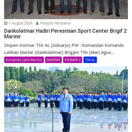
7 August 2026
Pelopor Wiratama
Dankolatmar Hadiri Peresmian Sport Center Brigif 2
Marinir
Dispen Kormar TNI AL (Sidoarjo) PW : Komandan Komando
Latihan Marinir (Dankolatmar) Brigjen TNI (Mar) Agus...
Komando Latih Marinir
MARINIR
PASMAR 2
TNI AL