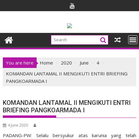
Skip
to
content
You are here
Home
2020
June
4
KOMANDAN LANTAMAL II MENGIKUTI ENTRI BRIEFING
PANGKOARMADA I
KOMANDAN LANTAMAL II MENGIKUTI ENTRI
BRIEFING PANGKOARMADA I
4 June 2020
PADANG-PW: Selalu bersyukur atas karunia yang telah