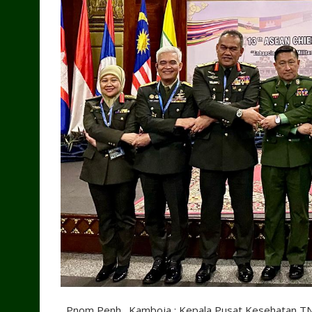
Pnom Penh_ Kamboja : Kepala Pusat Kesehatan TNI h