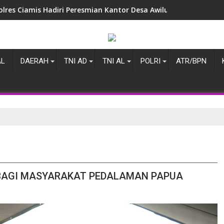
olres Ciamis Hadiri Peresmian Kantor Desa Awiluar, Wujud Sin
AL
DAERAH
TNI AD
TNI AL
POLRI
ATR/BPN
 BAGI MASYARAKAT PEDALAMAN PAPUA