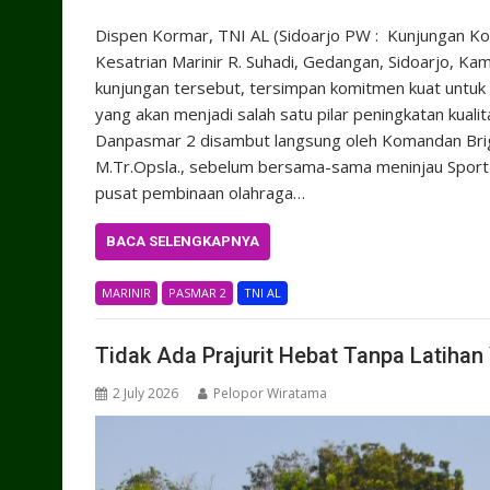
Dispen Kormar, TNI AL (Sidoarjo PW : Kunjungan Ko
Kesatrian Marinir R. Suhadi, Gedangan, Sidoarjo, Kam
kunjungan tersebut, tersimpan komitmen kuat untuk 
yang akan menjadi salah satu pilar peningkatan kuali
Danpasmar 2 disambut langsung oleh Komandan Brigad
M.Tr.Opsla., sebelum bersama-sama meninjau Sport C
pusat pembinaan olahraga…
BACA SELENGKAPNYA
MARINIR
PASMAR 2
TNI AL
Tidak Ada Prajurit Hebat Tanpa Latiha
2 July 2026
Pelopor Wiratama