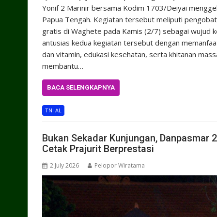
Yonif 2 Marinir bersama Kodim 1703/Deiyai menggel
Papua Tengah. Kegiatan tersebut meliputi pengobatan
gratis di Waghete pada Kamis (2/7) sebagai wujud
antusias kedua kegiatan tersebut dengan memanfaa
dan vitamin, edukasi kesehatan, serta khitanan massa
membantu…
BACA SELENGKAPNYA
TNI AL
Bukan Sekadar Kunjungan, Danpasmar 2 P
Cetak Prajurit Berprestasi
2 July 2026
Pelopor Wiratama