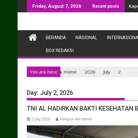
Skip
Kap
Friday, August 7, 2026
Recent posts
to
content
BERANDA
NASIONAL
INTERNASION
BOX REDAKSI
You are here
Home
2026
July
2
Day:
July 2, 2026
TNI AL HADIRKAN BAKTI KESEHATAN
2 July 2026
Pelopor Wiratama