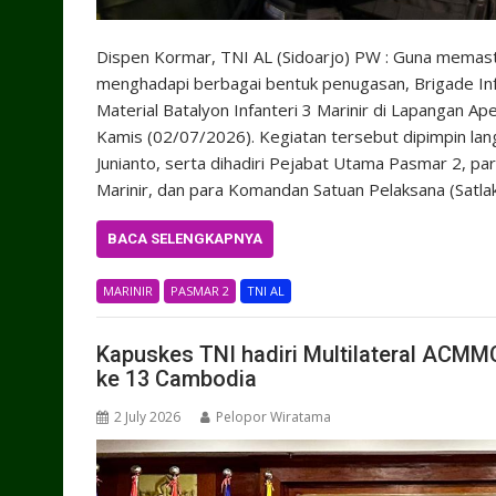
Dispen Kormar, TNI AL (Sidoarjo) PW : Guna memast
menghadapi berbagai bentuk penugasan, Brigade Inf
Material Batalyon Infanteri 3 Marinir di Lapangan Ap
Kamis (02/07/2026). Kegiatan tersebut dipimpin la
Junianto, serta dihadiri Pejabat Utama Pasmar 2, par
Marinir, dan para Komandan Satuan Pelaksana (Satlak)
BACA SELENGKAPNYA
MARINIR
PASMAR 2
TNI AL
Kapuskes TNI hadiri Multilateral ACMM
ke 13 Cambodia
2 July 2026
Pelopor Wiratama