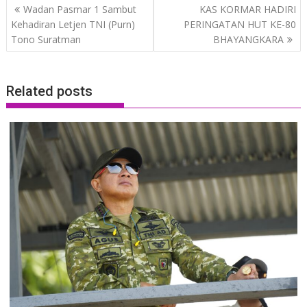
Post
Wadan Pasmar 1 Sambut
KAS KORMAR HADIRI
navigation
Kehadiran Letjen TNI (Purn)
PERINGATAN HUT KE-80
Tono Suratman
BHAYANGKARA
Related posts