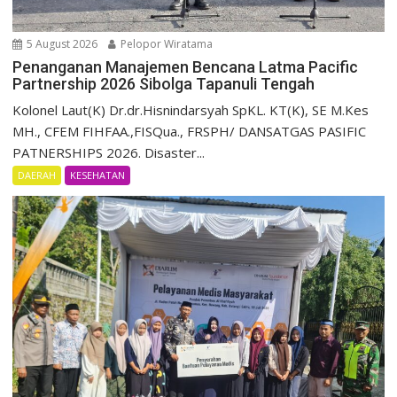
5 August 2026
Pelopor Wiratama
Penanganan Manajemen Bencana Latma Pacific
Partnership 2026 Sibolga Tapanuli Tengah
Kolonel Laut(K) Dr.dr.Hisnindarsyah SpKL. KT(K), SE M.Kes
MH., CFEM FIHFAA.,FISQua., FRSPH/ DANSATGAS PASIFIC
PATNERSHIPS 2026. Disaster...
DAERAH
KESEHATAN