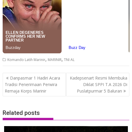
,
,
Komando Latih Marinir
MARINIR
TNI AL
Post
Danpasmar 1 Hadiri Acara
Kadepsenart Resmi Membuka
navigation
Tradisi Penerimaan Perwira
Diklat SPPI T.A 2026 Di
Remaja Korps Marinir
Puslatpurmar 5 Baluran
Related posts