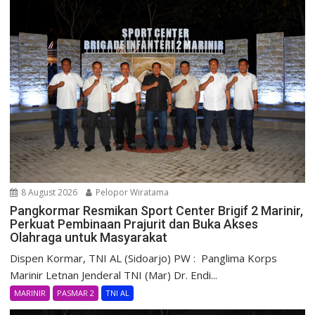
8 August 2026
Pelopor Wiratama
Pangkormar Resmikan Sport Center Brigif 2 Marinir,
Perkuat Pembinaan Prajurit dan Buka Akses
Olahraga untuk Masyarakat
Dispen Kormar, TNI AL (Sidoarjo) PW : Panglima Korps
Marinir Letnan Jenderal TNI (Mar) Dr. Endi...
MARINIR
PASMAR 2
TNI AL