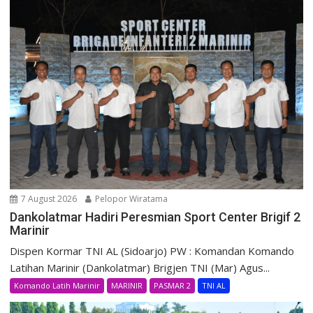
7 August 2026
Pelopor Wiratama
Dankolatmar Hadiri Peresmian Sport Center Brigif 2
Marinir
Dispen Kormar TNI AL (Sidoarjo) PW : Komandan Komando
Latihan Marinir (Dankolatmar) Brigjen TNI (Mar) Agus...
Komando Latih Marinir
MARINIR
PASMAR 2
TNI AL