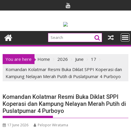
Skip
to
content
You are here
Home
2026
June
17
Komandan Kolatmar Resmi Buka Diklat SPPI Koperasi dan
Kampung Nelayan Merah Putih di Puslatpumar 4 Purboyo
Komandan Kolatmar Resmi Buka Diklat SPPI
Koperasi dan Kampung Nelayan Merah Putih di
Puslatpumar 4 Purboyo
17 June 2026
Pelopor Wiratama