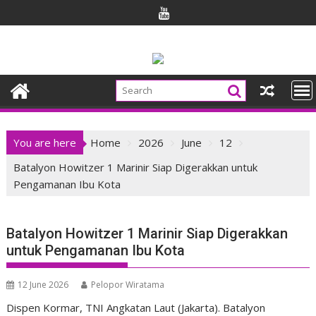
Skip
to
content
You are here
Home
2026
June
12
Batalyon Howitzer 1 Marinir Siap Digerakkan untuk
Pengamanan Ibu Kota
Batalyon Howitzer 1 Marinir Siap Digerakkan
untuk Pengamanan Ibu Kota
12 June 2026
Pelopor Wiratama
Dispen Kormar, TNI Angkatan Laut (Jakarta). Batalyon