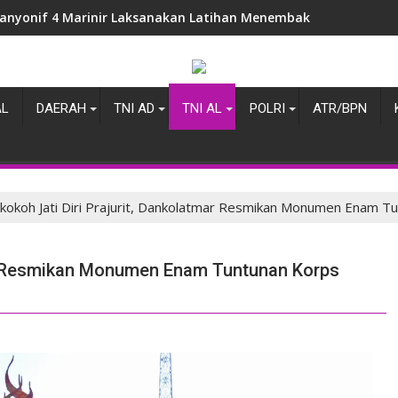
anyonif 4 Marinir Laksanakan Latihan Menembak Pistol Bersam
AL
DAERAH
TNI AD
TNI AL
POLRI
ATR/BPN
kokoh Jati Diri Prajurit, Dankolatmar Resmikan Monumen Enam Tu
mar Resmikan Monumen Enam Tuntunan Korps