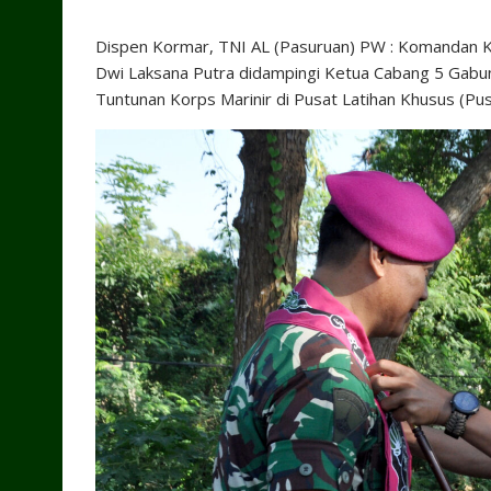
Dispen Kormar, TNI AL (Pasuruan) PW : Komandan Ko
Dwi Laksana Putra didampingi Ketua Cabang 5 Gabu
Tuntunan Korps Marinir di Pusat Latihan Khusus (Pus