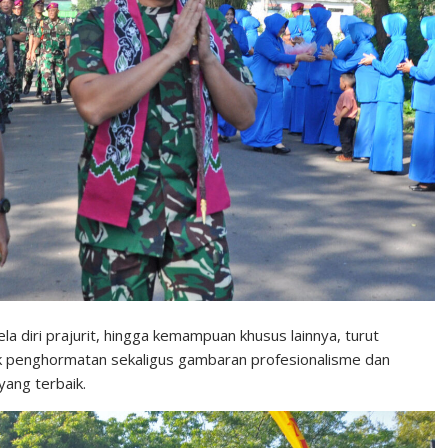
diri prajurit, hingga kemampuan khusus lainnya, turut
 penghormatan sekaligus gambaran profesionalisme dan
yang terbaik.