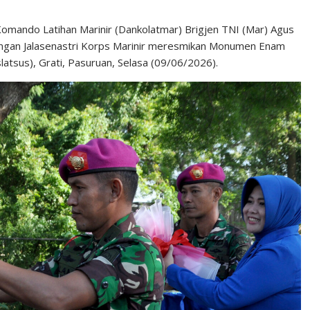
mando Latihan Marinir (Dankolatmar) Brigjen TNI (Mar) Agus
ngan Jalasenastri Korps Marinir meresmikan Monumen Enam
latsus), Grati, Pasuruan, Selasa (09/06/2026).