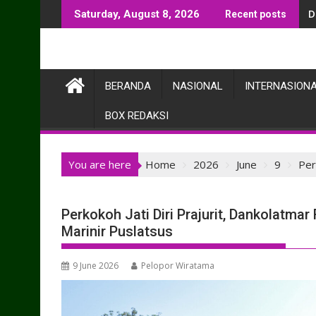
Skip
D
Saturday, August 8, 2026
Recent posts
to
content
BERANDA
NASIONAL
INTERNASION
BOX REDAKSI
You are here
Home
2026
June
9
Per
Perkokoh Jati Diri Prajurit, Dankolat
Marinir Puslatsus
9 June 2026
Pelopor Wiratama