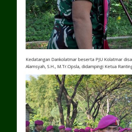
Kedatangan Dankolatmar beserta PJU Kolatmar disam
Alamsyah, S.H., M.Tr.Opsla, didampingi Ketua Ranting