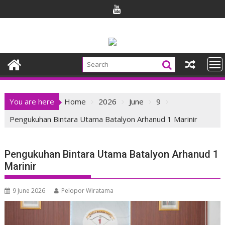
Skip
to
content
You are here
Home
2026
June
9
Pengukuhan Bintara Utama Batalyon Arhanud 1 Marinir
Pengukuhan Bintara Utama Batalyon Arhanud 1
Marinir
9 June 2026
Pelopor Wiratama