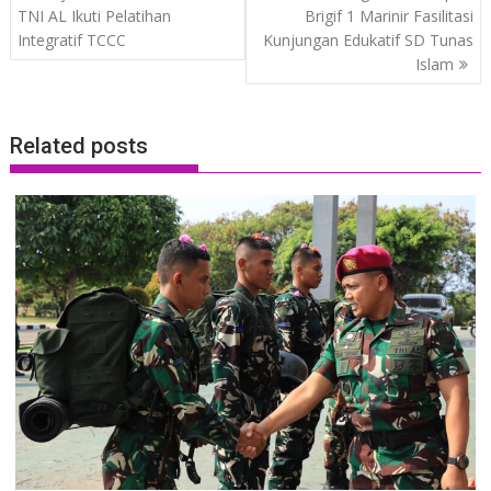
navigation
TNI AL Ikuti Pelatihan
Brigif 1 Marinir Fasilitasi
Integratif TCCC
Kunjungan Edukatif SD Tunas
Islam
Related posts