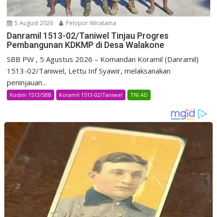
5 August 2026
Pelopor Wiratama
Danramil 1513-02/Taniwel Tinjau Progres
Pembangunan KDKMP di Desa Walakone
SBB PW , 5 Agustus 2026 – Komandan Koramil (Danramil)
1513-02/Taniwel, Lettu Inf Syawir, melaksanakan
peninjauan...
Kodim 1513/SBB
Koramil 1513-02/Taniwel
TNI AD