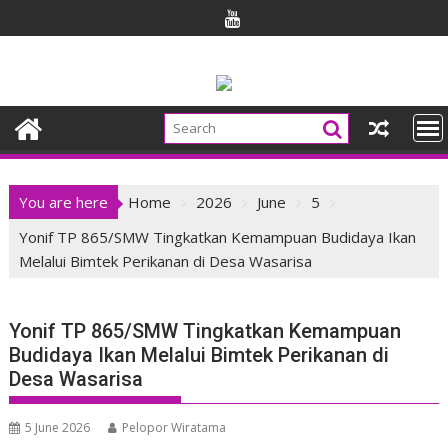
Skip
to
content
You are here
Home
2026
June
5
Yonif TP 865/SMW Tingkatkan Kemampuan Budidaya Ikan
Melalui Bimtek Perikanan di Desa Wasarisa
Yonif TP 865/SMW Tingkatkan Kemampuan
Budidaya Ikan Melalui Bimtek Perikanan di
Desa Wasarisa
5 June 2026
Pelopor Wiratama