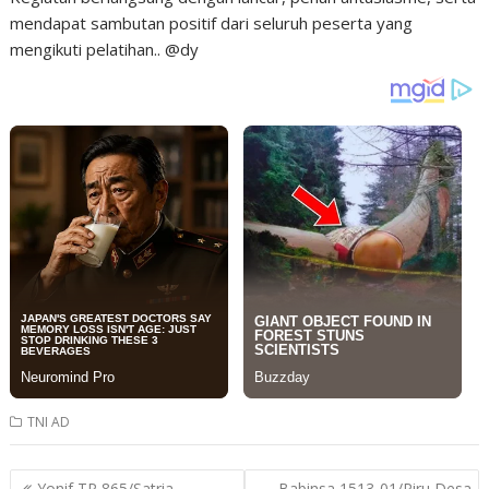
mendapat sambutan positif dari seluruh peserta yang
mengikuti pelatihan.. @dy
TNI AD
Post
Yonif TP 865/Satria
Babinsa 1513-01/Piru Desa