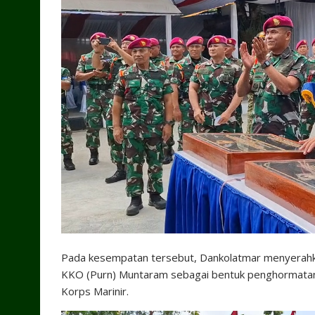
Pada kesempatan tersebut, Dankolatmar menyerahk
KKO (Purn) Muntaram sebagai bentuk penghormatan d
Korps Marinir.