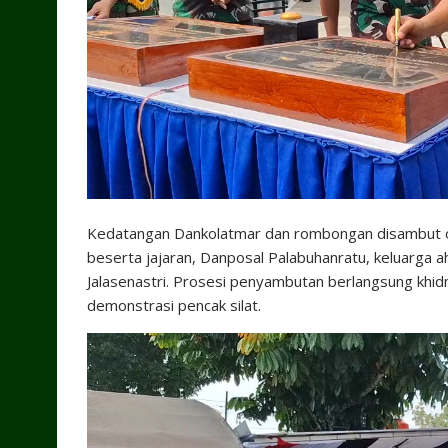
Kedatangan Dankolatmar dan rombongan disambut ol
beserta jajaran, Danposal Palabuhanratu, keluarga 
Jalasenastri. Prosesi penyambutan berlangsung khi
demonstrasi pencak silat.