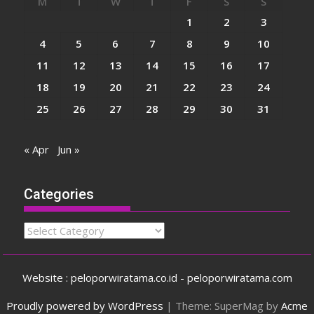
M
T
W
T
F
S
S
1
2
3
4
5
6
7
8
9
10
11
12
13
14
15
16
17
18
19
20
21
22
23
24
25
26
27
28
29
30
31
« Apr
Jun »
Categories
Categories
Website : peloporwiratama.co.id - peloporwiratama.com
Proudly powered by WordPress
|
Theme: SuperMag by
Acme