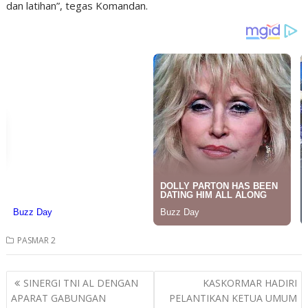
dan latihan”, tegas Komandan.
PASMAR 2
Post
SINERGI TNI AL DENGAN
KASKORMAR HADIRI
navigation
APARAT GABUNGAN
PELANTIKAN KETUA UMUM